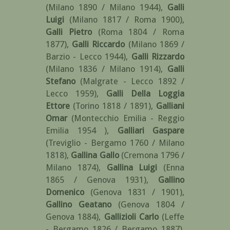
(Milano 1890 / Milano 1944)
,
Galli
Luigi
(Milano 1817 / Roma 1900)
,
Galli Pietro
(Roma 1804 / Roma
1877)
,
Galli Riccardo
(Milano 1869 /
Barzio - Lecco 1944)
,
Galli Rizzardo
(Milano 1836 / Milano 1914)
,
Galli
Stefano
(Malgrate - Lecco 1892 /
Lecco 1959)
,
Galli Della Loggia
Ettore
(Torino 1818 / 1891)
,
Galliani
Omar
(Montecchio Emilia - Reggio
Emilia 1954 )
,
Galliari Gaspare
(Treviglio - Bergamo 1760 / Milano
1818)
,
Gallina Gallo
(Cremona 1796 /
Milano 1874)
,
Gallina Luigi
(Enna
1865 / Genova 1931)
,
Gallino
Domenico
(Genova 1831 / 1901)
,
Gallino Geatano
(Genova 1804 /
Genova 1884)
,
Gallizioli Carlo
(Leffe
- Bergamo 1826 / Bergamo 1887)
,