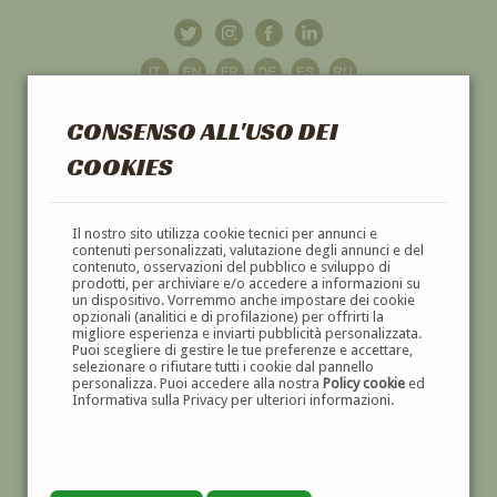
CONSENSO ALL'USO DEI
COOKIES
GALLERIA
D'ARTE
Il nostro sito utilizza cookie tecnici per annunci e
contenuti personalizzati, valutazione degli annunci e del
contenuto, osservazioni del pubblico e sviluppo di
DIPINTI E SCULTURE '800 E '900
prodotti, per archiviare e/o accedere a informazioni su
un dispositivo. Vorremmo anche impostare dei cookie
opzionali (analitici e di profilazione) per offrirti la
migliore esperienza e inviarti pubblicità personalizzata.
Puoi scegliere di gestire le tue preferenze e accettare,
selezionare o rifiutare tutti i cookie dal pannello
personalizza. Puoi accedere alla nostra
Policy cookie
ed
Informativa sulla Privacy per ulteriori informazioni.