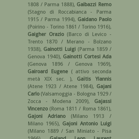
1808 / Parma 1888)
,
Gaibazzi Remo
(Stagno di Roccabianca - Parma
1915 / Parma 1994)
,
Gaidano Paolo
(Poirino - Torino 1861 / Torino 1916)
,
Gaigher Orazio
(Barco di Levico -
Trento 1870 / Merano - Bolzano
1938)
,
Gainotti Luigi
(Parma 1859 /
Genova 1940)
,
Gainotti Cortesi Ada
(Genova 1896 / Genova 1969)
,
Gairoard Eugene
( attivo seconda
metà XIX sec. )
,
Gaïtis Yiannis
(Atene 1923 / Atene 1984)
,
Gajani
Carlo
(Valsamoggia - Bologna 1929 /
Zocca - Modena 2009)
,
Gajassi
Vincenzo
(Roma 1811 / Roma 1861)
,
Gajoni Adriano
(Milano 1913 /
Milano 1965)
,
Gajoni Antonio Luigi
(Milano 1889 / San Miniato - Pisa
1966)
,
Galand Leon Laurent