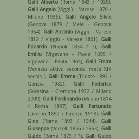
Galli Alberto
(Roma 1843 / 1920)
,
Galli Angelo
(Viggiù - Varese 1870 /
Milano 1935)
,
Galli Angelo Silvio
(Genova 1879 / Mele - Genova
1954)
,
Galli Antonio
(Viggiù - Varese
1812 / Viggiù - Varese 1861)
,
Galli
Edoardo
(Napoli 1854 / ?)
,
Galli
Emilio
(Vigevano - Pavia 1899 /
Vigevano - Pavia 1965)
,
Galli Emira
(Venezia attiva seconda metà XIX
secolo )
,
Galli Emma
(Trieste 1893 /
Gorizia 1982)
,
Galli Federica
(Soresina - Cremona 1932 / Milano
2009)
,
Galli Ferdinando
(Milano 1814
/ Roma 1897)
,
Galli Fortunato
(Livorno 1850 / Firenze 1918)
,
Galli
Gino
(Roma 1893 / 1944)
,
Galli
Giuseppe
(Vercelli 1866 / 1953)
,
Galli
Guido
(Roma 1873 / ?)
,
Galli Guido