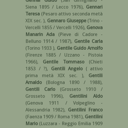
Gennai Guido
(San Gimignano -
Siena 1895 / Lecco 1976)
,
Gennari
Teresa
(Pesaro attivo seconda metà
XIX sec. )
,
Gennaro Giuseppe
(Trino -
Vercelli 1855 / Vercelli 1926)
,
Genova
Manarin Ada
(Pieve di Cadore -
Belluno 1914 / 1987)
,
Gentile Carla
(Torino 1933 )
,
Gentile Guido Arnolfo
(Firenze 1885 / Uzzano - Pistoia
1966)
,
Gentile Tommaso
(Chieti
1853 / ?)
,
Gentili Angelo
( attivo
prima metà XIX sec. )
,
Gentili
Arnaldo
(Bologna 1890 / 1988)
,
Gentili Carlo
(Grosseto 1910 /
Grosseto 1996)
,
Gentilini Aldo
(Genova 1911 / Volpeglino -
Alessandria 1982)
,
Gentilini Franco
(Faenza 1909 / Roma 1981)
,
Gentilini
Mario
(Luzzara - Reggio Emilia 1909