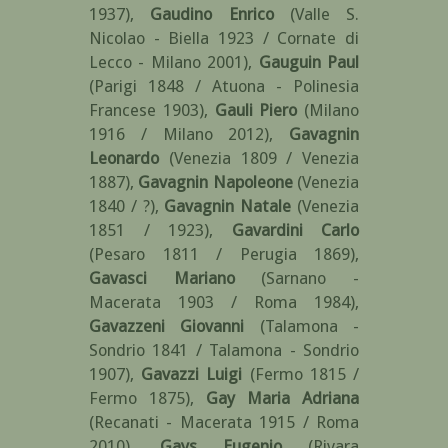
1937)
,
Gaudino Enrico
(Valle S.
Nicolao - Biella 1923 / Cornate di
Lecco - Milano 2001)
,
Gauguin Paul
(Parigi 1848 / Atuona - Polinesia
Francese 1903)
,
Gauli Piero
(Milano
1916 / Milano 2012)
,
Gavagnin
Leonardo
(Venezia 1809 / Venezia
1887)
,
Gavagnin Napoleone
(Venezia
1840 / ?)
,
Gavagnin Natale
(Venezia
1851 / 1923)
,
Gavardini Carlo
(Pesaro 1811 / Perugia 1869)
,
Gavasci Mariano
(Sarnano -
Macerata 1903 / Roma 1984)
,
Gavazzeni Giovanni
(Talamona -
Sondrio 1841 / Talamona - Sondrio
1907)
,
Gavazzi Luigi
(Fermo 1815 /
Fermo 1875)
,
Gay Maria Adriana
(Recanati - Macerata 1915 / Roma
2010)
,
Gays Eugenio
(Rivara