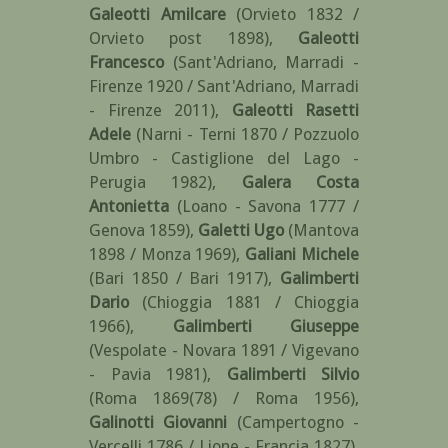
Galeotti Amilcare
(Orvieto 1832 /
Orvieto post 1898)
,
Galeotti
Francesco
(Sant'Adriano, Marradi -
Firenze 1920 / Sant'Adriano, Marradi
- Firenze 2011)
,
Galeotti Rasetti
Adele
(Narni - Terni 1870 / Pozzuolo
Umbro - Castiglione del Lago -
Perugia 1982)
,
Galera Costa
Antonietta
(Loano - Savona 1777 /
Genova 1859)
,
Galetti Ugo
(Mantova
1898 / Monza 1969)
,
Galiani Michele
(Bari 1850 / Bari 1917)
,
Galimberti
Dario
(Chioggia 1881 / Chioggia
1966)
,
Galimberti Giuseppe
(Vespolate - Novara 1891 / Vigevano
- Pavia 1981)
,
Galimberti Silvio
(Roma 1869(78) / Roma 1956)
,
Galinotti Giovanni
(Campertogno -
Vercelli 1786 / Lione - Francia 1827)
,