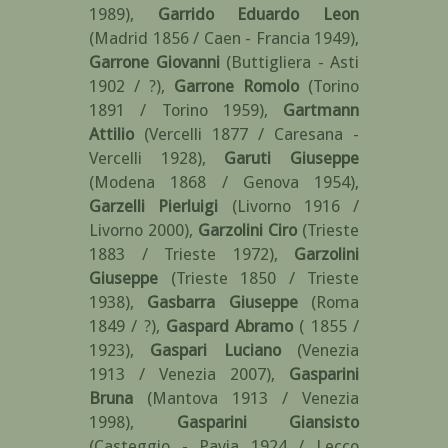
1989)
,
Garrido Eduardo Leon
(Madrid 1856 / Caen - Francia 1949)
,
Garrone Giovanni
(Buttigliera - Asti
1902 / ?)
,
Garrone Romolo
(Torino
1891 / Torino 1959)
,
Gartmann
Attilio
(Vercelli 1877 / Caresana -
Vercelli 1928)
,
Garuti Giuseppe
(Modena 1868 / Genova 1954)
,
Garzelli Pierluigi
(Livorno 1916 /
Livorno 2000)
,
Garzolini Ciro
(Trieste
1883 / Trieste 1972)
,
Garzolini
Giuseppe
(Trieste 1850 / Trieste
1938)
,
Gasbarra Giuseppe
(Roma
1849 / ?)
,
Gaspard Abramo
( 1855 /
1923)
,
Gaspari Luciano
(Venezia
1913 / Venezia 2007)
,
Gasparini
Bruna
(Mantova 1913 / Venezia
1998)
,
Gasparini Giansisto
(Casteggio - Pavia 1924 / Lecco