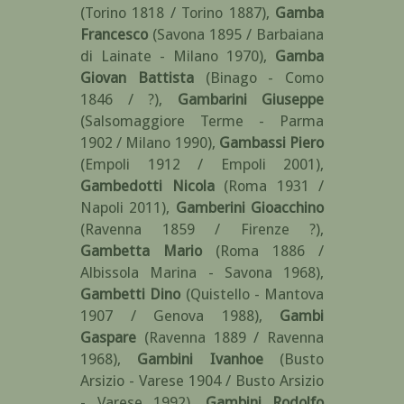
(Torino 1818 / Torino 1887)
,
Gamba
Francesco
(Savona 1895 / Barbaiana
di Lainate - Milano 1970)
,
Gamba
Giovan Battista
(Binago - Como
1846 / ?)
,
Gambarini Giuseppe
(Salsomaggiore Terme - Parma
1902 / Milano 1990)
,
Gambassi Piero
(Empoli 1912 / Empoli 2001)
,
Gambedotti Nicola
(Roma 1931 /
Napoli 2011)
,
Gamberini Gioacchino
(Ravenna 1859 / Firenze ?)
,
Gambetta Mario
(Roma 1886 /
Albissola Marina - Savona 1968)
,
Gambetti Dino
(Quistello - Mantova
1907 / Genova 1988)
,
Gambi
Gaspare
(Ravenna 1889 / Ravenna
1968)
,
Gambini Ivanhoe
(Busto
Arsizio - Varese 1904 / Busto Arsizio
- Varese 1992)
,
Gambini Rodolfo