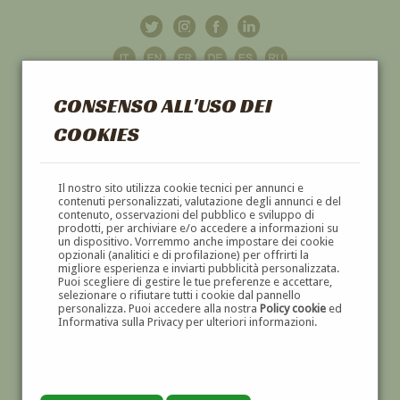
CONSENSO ALL'USO DEI
COOKIES
GALLERIA
D'ARTE
Il nostro sito utilizza cookie tecnici per annunci e
contenuti personalizzati, valutazione degli annunci e del
contenuto, osservazioni del pubblico e sviluppo di
DIPINTI E SCULTURE '800 E '900
prodotti, per archiviare e/o accedere a informazioni su
un dispositivo. Vorremmo anche impostare dei cookie
opzionali (analitici e di profilazione) per offrirti la
migliore esperienza e inviarti pubblicità personalizzata.
Puoi scegliere di gestire le tue preferenze e accettare,
selezionare o rifiutare tutti i cookie dal pannello
personalizza. Puoi accedere alla nostra
Policy cookie
ed
Informativa sulla Privacy per ulteriori informazioni.