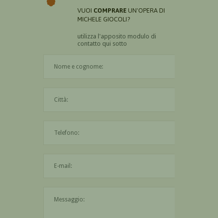
VUOI
COMPRARE
UN'OPERA DI
MICHELE GIOCOLI?
utilizza l'apposito modulo di
contatto qui sotto
Il nome è obbligatorio
La città è obbligatoria
L'indirizzo mail non è valido
Il messaggio è obbligatorio