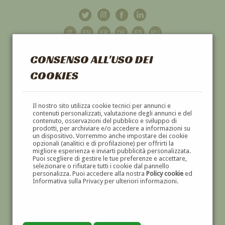
CONSENSO ALL'USO DEI
COOKIES
GALLERIA
D'ARTE
Il nostro sito utilizza cookie tecnici per annunci e
contenuti personalizzati, valutazione degli annunci e del
contenuto, osservazioni del pubblico e sviluppo di
DIPINTI E SCULTURE '800 E '900
prodotti, per archiviare e/o accedere a informazioni su
un dispositivo. Vorremmo anche impostare dei cookie
opzionali (analitici e di profilazione) per offrirti la
migliore esperienza e inviarti pubblicità personalizzata.
Puoi scegliere di gestire le tue preferenze e accettare,
selezionare o rifiutare tutti i cookie dal pannello
personalizza. Puoi accedere alla nostra
Policy cookie
ed
Informativa sulla Privacy per ulteriori informazioni.