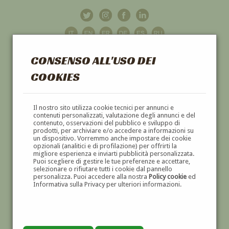
CONSENSO ALL'USO DEI
COOKIES
GALLERIA
D'ARTE
Il nostro sito utilizza cookie tecnici per annunci e
contenuti personalizzati, valutazione degli annunci e del
contenuto, osservazioni del pubblico e sviluppo di
DIPINTI E SCULTURE '800 E '900
prodotti, per archiviare e/o accedere a informazioni su
un dispositivo. Vorremmo anche impostare dei cookie
opzionali (analitici e di profilazione) per offrirti la
migliore esperienza e inviarti pubblicità personalizzata.
Puoi scegliere di gestire le tue preferenze e accettare,
selezionare o rifiutare tutti i cookie dal pannello
personalizza. Puoi accedere alla nostra
Policy cookie
ed
Informativa sulla Privacy per ulteriori informazioni.