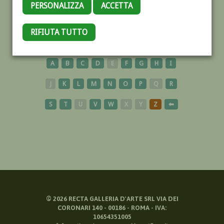
PERSONALIZZA
ACCETTA
RIFIUTA TUTTO
CARTELLONISTI
A
B
C
D
E
F
G
H
I
J
K
L
M
N
O
P
Q
R
S
T
U
V
W
X
Y
Z
⬅
©
2026
RECTA GALLERIA D'ARTE SRL VIA DEI
CORONARI 140 - 00186 - ROMA - IVA:
10654351005