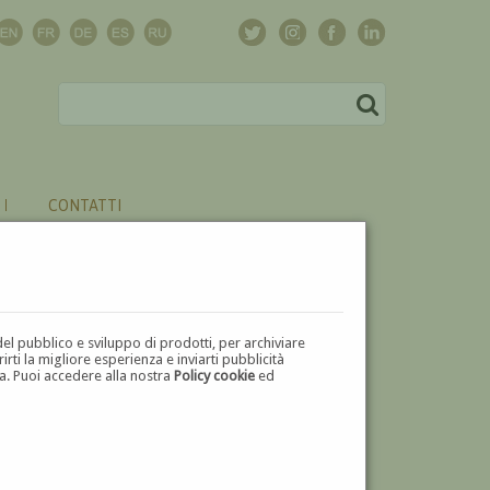
CONTATTI
del pubblico e sviluppo di prodotti, per archiviare
ti la migliore esperienza e inviarti pubblicità
zza. Puoi accedere alla nostra
Policy cookie
ed
V
W
X
Y
Z
⬅