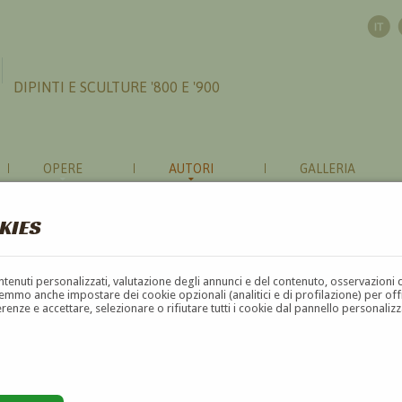
DIPINTI E SCULTURE '800 E '900
OPERE
AUTORI
GALLERIA
KIES
contenuti personalizzati, valutazione degli annunci e del contenuto, osservazioni 
mmo anche impostare dei cookie opzionali (analitici e di profilazione) per offrir
erenze e accettare, selezionare o rifiutare tutti i cookie dal pannello personali
G
H
I
J
K
L
M
N
O
P
Q
R
S
T
U