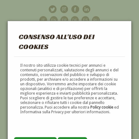
CONSENSO ALL'USO DEI
COOKIES
GALLERIA
D'ARTE
Il nostro sito utilizza cookie tecnici per annunci e
contenuti personalizzati, valutazione degli annunci e del
contenuto, osservazioni del pubblico e sviluppo di
DIPINTI E SCULTURE '800 E '900
prodotti, per archiviare e/o accedere a informazioni su
un dispositivo. Vorremmo anche impostare dei cookie
opzionali (analitici e di profilazione) per offrirti la
migliore esperienza e inviarti pubblicità personalizzata.
Puoi scegliere di gestire le tue preferenze e accettare,
selezionare o rifiutare tutti i cookie dal pannello
personalizza. Puoi accedere alla nostra
Policy cookie
ed
Informativa sulla Privacy per ulteriori informazioni.