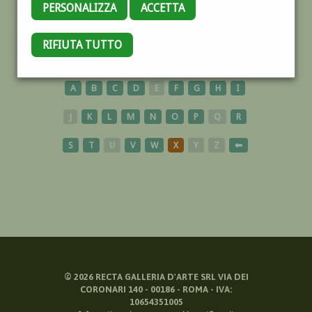
PERSONALIZZA
ACCETTA
RIFIUTA TUTTO
CARTELLONISTI
A
B
C
D
E
F
G
H
I
J
K
L
M
N
O
P
Q
R
S
T
U
V
W
X
Y
Z
⬅
©
2026
RECTA GALLERIA D'ARTE SRL VIA DEI
CORONARI 140 - 00186 - ROMA - IVA:
10654351005