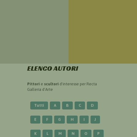
ELENCO AUTORI
Pittori
e
scultori
d'interesse per Recta
Galleria d'Arte
Tutti
A
B
C
D
E
F
G
H
I
J
K
L
M
N
O
P