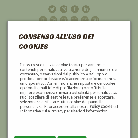
CONSENSO ALL'USO DEI
COOKIES
GALLERIA
D'ARTE
Il nostro sito utilizza cookie tecnici per annunci e
contenuti personalizzati, valutazione degli annunci e del
contenuto, osservazioni del pubblico e sviluppo di
DIPINTI E SCULTURE '800 E '900
prodotti, per archiviare e/o accedere a informazioni su
un dispositivo. Vorremmo anche impostare dei cookie
opzionali (analitici e di profilazione) per offrirti la
migliore esperienza e inviarti pubblicità personalizzata.
Puoi scegliere di gestire le tue preferenze e accettare,
selezionare o rifiutare tutti i cookie dal pannello
personalizza. Puoi accedere alla nostra
Policy cookie
ed
Informativa sulla Privacy per ulteriori informazioni.