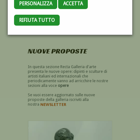
PERSONALIZZA
ACCETTA
RIFIUTA TUTTO
“Paesaggio *”
di
Licia Saracini
NUOVE PROPOSTE
In questa sezione Recta Galleria d'arte
presenta le nuove opere: dipinti e sculture di
artisti italiani ed internazionali che
periodicamente vanno ad arricchire le nostre
sezioni alla voce
opere
Se vuoi essere aggiornato sulle nuove
proposte della galleria iscriviti alla
nostra
NEWSLETTER