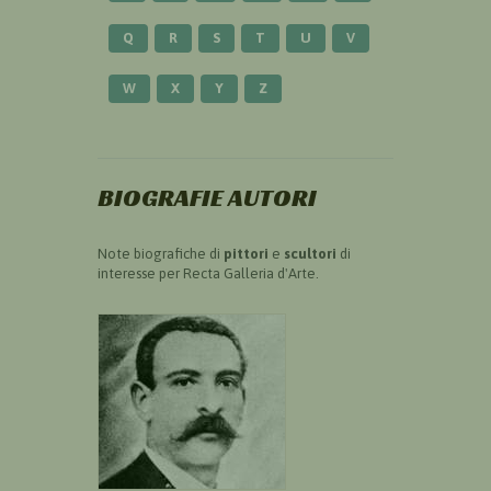
Q
R
S
T
U
V
W
X
Y
Z
BIOGRAFIE AUTORI
Note biografiche di
pittori
e
scultori
di
interesse per Recta Galleria d'Arte.