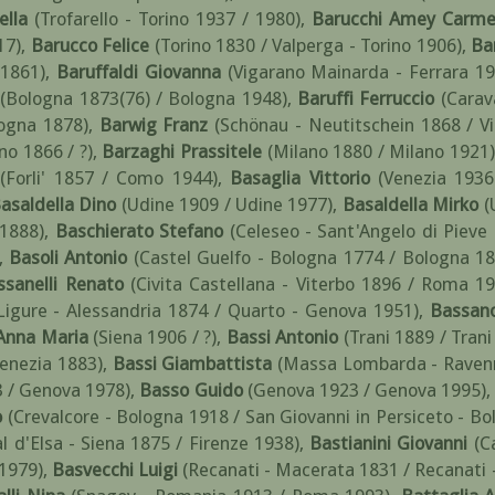
ella
(Trofarello - Torino 1937 / 1980)
,
Barucchi Amey Carm
17)
,
Barucco Felice
(Torino 1830 / Valperga - Torino 1906)
,
Ba
 1861)
,
Baruffaldi Giovanna
(Vigarano Mainarda - Ferrara 19
(Bologna 1873(76) / Bologna 1948)
,
Baruffi Ferruccio
(Cara
ogna 1878)
,
Barwig Franz
(Schönau - Neutitschein 1868 / V
no 1866 / ?)
,
Barzaghi Prassitele
(Milano 1880 / Milano 1921)
(Forli' 1857 / Como 1944)
,
Basaglia Vittorio
(Venezia 1936
asaldella Dino
(Udine 1909 / Udine 1977)
,
Basaldella Mirko
(
1888)
,
Baschierato Stefano
(Celeseo - Sant'Angelo di Pieve
,
Basoli Antonio
(Castel Guelfo - Bologna 1774 / Bologna 18
ssanelli Renato
(Civita Castellana - Viterbo 1896 / Roma 1
Ligure - Alessandria 1874 / Quarto - Genova 1951)
,
Bassano
Anna Maria
(Siena 1906 / ?)
,
Bassi Antonio
(Trani 1889 / Trani
Venezia 1883)
,
Bassi Giambattista
(Massa Lombarda - Raven
 / Genova 1978)
,
Basso Guido
(Genova 1923 / Genova 1995)
,
o
(Crevalcore - Bologna 1918 / San Giovanni in Persiceto - B
l d'Elsa - Siena 1875 / Firenze 1938)
,
Bastianini Giovanni
(C
 1979)
,
Basvecchi Luigi
(Recanati - Macerata 1831 / Recanati