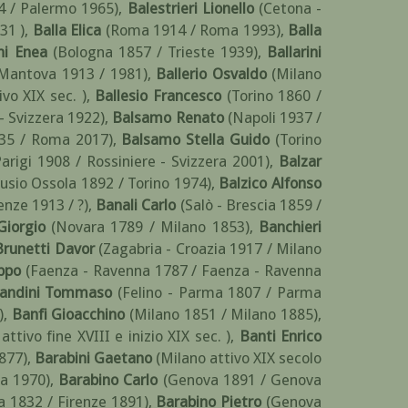
4 / Palermo 1965)
,
Balestrieri Lionello
(Cetona -
31 )
,
Balla Elica
(Roma 1914 / Roma 1993)
,
Balla
ini Enea
(Bologna 1857 / Trieste 1939)
,
Ballarini
 Mantova 1913 / 1981)
,
Ballerio Osvaldo
(Milano
vo XIX sec. )
,
Ballesio Francesco
(Torino 1860 /
- Svizzera 1922)
,
Balsamo Renato
(Napoli 1937 /
935 / Roma 2017)
,
Balsamo Stella Guido
(Torino
Parigi 1908 / Rossiniere - Svizzera 2001)
,
Balzar
usio Ossola 1892 / Torino 1974)
,
Balzico Alfonso
enze 1913 / ?)
,
Banali Carlo
(Salò - Brescia 1859 /
Giorgio
(Novara 1789 / Milano 1853)
,
Banchieri
runetti Davor
(Zagabria - Croazia 1917 / Milano
ippo
(Faenza - Ravenna 1787 / Faenza - Ravenna
andini Tommaso
(Felino - Parma 1807 / Parma
)
,
Banfi Gioacchino
(Milano 1851 / Milano 1885)
,
attivo fine XVIII e inizio XIX sec. )
,
Banti Enrico
877)
,
Barabini Gaetano
(Milano attivo XIX secolo
a 1970)
,
Barabino Carlo
(Genova 1891 / Genova
 1832 / Firenze 1891)
,
Barabino Pietro
(Genova