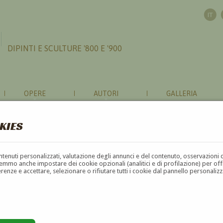
DIPINTI E SCULTURE '800 E '900
OPERE
AUTORI
GALLERIA
KIES
RI
contenuti personalizzati, valutazione degli annunci e del contenuto, osservazioni 
mmo anche impostare dei cookie opzionali (analitici e di profilazione) per offrir
erenze e accettare, selezionare o rifiutare tutti i cookie dal pannello personali
G
H
I
J
K
L
M
N
O
P
Q
R
S
T
U
 1905 / Milano 1968)
,
Babek Lianova
(Varsavia 1910 / ?)
,
Bac