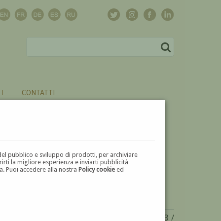
CONTATTI
del pubblico e sviluppo di prodotti, per archiviare
ti la migliore esperienza e inviarti pubblicità
zza. Puoi accedere alla nostra
Policy cookie
ed
V
W
X
Y
Z
⬅
arisas Gustavo
(Gibilterra - Regno Unito 1873 /