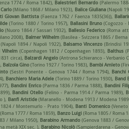
cenza 1774 / Roma 1842)
,
Balestrieri Bernardo
(Palermo 188
 Carlo
(Milano 1868 / Milano 1923)
,
Balice Giuliana
(Napoli 19
ti Giovan Battista
(Faenza 1762 / Faenza 1835(36))
,
Ballar
ilde
(Torino 1880 / Torino 1957)
,
Ballasini Bruno
(Cogozzo -
io
(Nuoro 1864 / Sassari 1932)
,
Ballesio Federico
(Roma atti
ilano 2008)
,
Balmer Wilhelm
(Basilea - Svizzera 1865 / Berna 
(Napoli 1894 / Napoli 1922)
,
Balsamo Vincenzo
(Brindisi 1
 Vilhelm
(Copenhagen 1812 / Copenhagen 1893)
,
Balthus
(
831 circa)
,
Balzardi Angelo
(Antrona Schieranco - Verbanio C
)
,
Balzola Gino
(Torino 1927 / Torino 1983)
,
Bambi Amleto
(Fir
into
(Sestri Ponente - Genova 1744 / Roma 1794)
,
Banchi 
4)
,
Banchiero Maria Adele
(Torino 1889 / Torino 1930)
,
Band B
977)
,
Bandini Enrico
(Parma 1836 / Parma 1888)
,
Bandini Fil
1899)
,
Bandini Otello
(Felino - Parma 1914 / Parma 1989)
,
B
o )
,
Banfi Aristide
(Maranello - Modena 1913 / Modena 1989
a 1824 / Montemurlo - Prato 1904)
,
Banti Domenico
(Veneto 
(Roma 1777 / Roma 1859)
,
Banzo Luigi
(Roma 1805 / Roma 1
883 / Milano 1950)
,
Barabino Armando
(Genova 1883 / Genov
ma metà XIX sec. )
,
Barabino Nicolò
(Sampierdarena - Genova