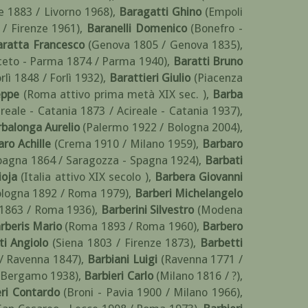
e 1883 / Livorno 1968)
,
Baragatti Ghino
(Empoli
/ Firenze 1961)
,
Baranelli Domenico
(Bonefro -
aratta Francesco
(Genova 1805 / Genova 1835)
,
ceto - Parma 1874 / Parma 1940)
,
Baratti Bruno
rlì 1848 / Forlì 1932)
,
Barattieri Giulio
(Piacenza
eppe
(Roma attivo prima metà XIX sec. )
,
Barba
ireale - Catania 1873 / Acireale - Catania 1937)
,
balonga Aurelio
(Palermo 1922 / Bologna 2004)
,
ro Achille
(Crema 1910 / Milano 1959)
,
Barbaro
pagna 1864 / Saragozza - Spagna 1924)
,
Barbati
ioja
(Italia attivo XIX secolo )
,
Barbera Giovanni
ologna 1892 / Roma 1979)
,
Barberi Michelangelo
1863 / Roma 1936)
,
Barberini Silvestro
(Modena
rberis Mario
(Roma 1893 / Roma 1960)
,
Barbero
ti Angiolo
(Siena 1803 / Firenze 1873)
,
Barbetti
/ Ravenna 1847)
,
Barbiani Luigi
(Ravenna 1771 /
/ Bergamo 1938)
,
Barbieri Carlo
(Milano 1816 / ?)
,
eri Contardo
(Broni - Pavia 1900 / Milano 1966)
,