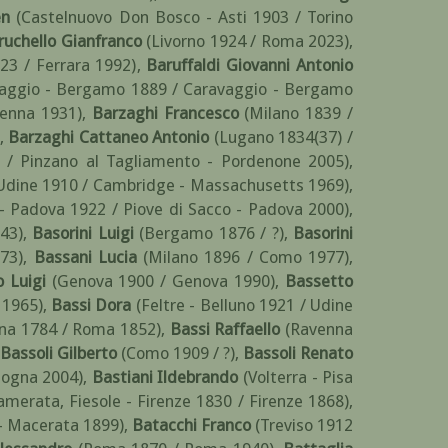
en
(Castelnuovo Don Bosco - Asti 1903 / Torino
ruchello Gianfranco
(Livorno 1924 / Roma 2023)
,
23 / Ferrara 1992)
,
Baruffaldi Giovanni Antonio
vaggio - Bergamo 1889 / Caravaggio - Bergamo
ienna 1931)
,
Barzaghi Francesco
(Milano 1839 /
,
Barzaghi Cattaneo Antonio
(Lugano 1834(37) /
 / Pinzano al Tagliamento - Pordenone 2005)
,
Udine 1910 / Cambridge - Massachusetts 1969)
,
 - Padova 1922 / Piove di Sacco - Padova 2000)
,
43)
,
Basorini Luigi
(Bergamo 1876 / ?)
,
Basorini
973)
,
Bassani Lucia
(Milano 1896 / Como 1977)
,
 Luigi
(Genova 1900 / Genova 1990)
,
Bassetto
 1965)
,
Bassi Dora
(Feltre - Belluno 1921 / Udine
na 1784 / Roma 1852)
,
Bassi Raffaello
(Ravenna
Bassoli Gilberto
(Como 1909 / ?)
,
Bassoli Renato
ologna 2004)
,
Bastiani Ildebrando
(Volterra - Pisa
amerata, Fiesole - Firenze 1830 / Firenze 1868)
,
 - Macerata 1899)
,
Batacchi Franco
(Treviso 1912