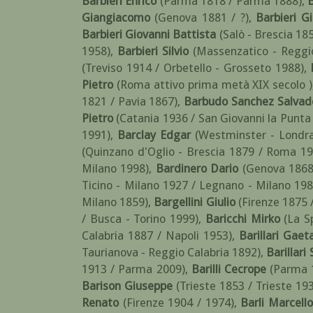
Barbieri Enrico
(Parma 1818 / Parma 1888)
,
B
Giangiacomo
(Genova 1881 / ?)
,
Barbieri G
Barbieri Giovanni Battista
(Salò - Brescia 18
1958)
,
Barbieri Silvio
(Massenzatico - Reggi
(Treviso 1914 / Orbetello - Grosseto 1988)
,
Pietro
(Roma attivo prima metà XIX secolo )
1821 / Pavia 1867)
,
Barbudo Sanchez Salvad
Pietro
(Catania 1936 / San Giovanni la Punta
1991)
,
Barclay Edgar
(Westminster - Londra 
(Quinzano d'Oglio - Brescia 1879 / Roma 19
Milano 1998)
,
Bardinero Dario
(Genova 1868
Ticino - Milano 1927 / Legnano - Milano 198
Milano 1859)
,
Bargellini Giulio
(Firenze 1875
/ Busca - Torino 1999)
,
Baricchi Mirko
(La S
Calabria 1887 / Napoli 1953)
,
Barillari Gaet
Taurianova - Reggio Calabria 1892)
,
Barillar
1913 / Parma 2009)
,
Barilli Cecrope
(Parma 
Barison Giuseppe
(Trieste 1853 / Trieste 19
Renato
(Firenze 1904 / 1974)
,
Barli Marcello