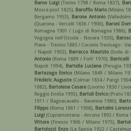
Barne Luigi
(Torino 1798 / Roma 1837)
,
Barn
Mosca post 1825)
,
Baroffio Mario
(Milano 18
Bergamo 1953)
,
Barone Antonio
(Valledol
(Quarona - Vercelli 1836 / 1900)
,
Baroni Dom
Romagna 1901 / Lugo di Romagna 1986)
,
B
Vogogna nell'Ossola - Novara 1920)
,
Barosc
Piave - Treviso 1885 / Coconio Trevisago - Va
/ Napoli 1902)
,
Barracco Maurizio
(Isola di
Antonio
(Roma 1889 / Forli' 1970)
,
Barricelli
Napoli 1994)
,
Bartella Luciana
(Perugia 193
Bartezago Enrico
(Milano 1849 / Milano 19
Frèdèric Auguste
(Colmar 1834 / Parigi 1904
1882)
,
Bartolena Cesare
(Livorno 1830 / Livo
Reggio Emilia 1993)
,
Bartoli Enrico
(Prato 18
1911 / Bagnacavallo - Ravenna 1980)
,
Barto
Filippo
(Roma 1861 / 1908)
,
Bartolini Lorenz
Luigi
(Cupramontana - Ancona 1892 / Roma 
Vittore
(Firenze 1906 / Milano 1975)
,
Bartol
Bartolozzi Enzo
(La Spezia 1922 / Castelnu