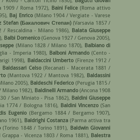
 / Rovio - Canton Ticino 1850)
,
Bagutti Giovan
ia 1909 / Roma 1972)
,
Baini Felice
(Roma attivo
95)
,
Baj Enrico
(Milano 1904 / Vergiate - Varese
z Stefan (Бакалович Степан)
(Varsavia 1857 /
2 / Rescaldina - Milano 1986)
,
Balata Giuseppe
)
,
Balbi Domenico
(Genova 1927 / Genova 2005)
,
useppe
(Milano 1828 / Milano 1870)
,
Balbiano di
glia - Imperia 1980)
,
Balboni Armando
(Cento -
arigi 1998)
,
Baldaccini Umberto
(Firenze 1912 /
,
Baldassari Celso
(Recanati - Macerata 1881 /
rto
(Mantova 1922 / Mantova 1982)
,
Baldassini
Milano 2005)
,
Baldeschi Federico
(Perugia 1815 /
/ Milano 1982)
,
Baldinelli Armando
(Ancona 1908
830 / San Miniato - Pisa 1862)
,
Baldini Giuseppe
oia 1774 / Bologna 1816)
,
Baldini Vincenzo
(San
dis Eugenio
(Bergamo 1884 / Bergamo 1907)
,
ano 1961)
,
Baldrighi Costanza
(Parma attiva tra
o
(Torino 1848 / Torino 1891)
,
Baldwin Giovanni
l Grappa - Vicenza 1803 / Roma 1881)
,
Balestra