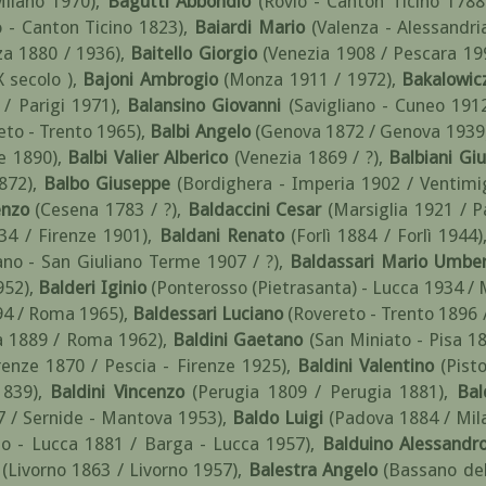
Milano 1970)
,
Bagutti Abbondio
(Rovio - Canton Ticino 1788
o - Canton Ticino 1823)
,
Baiardi Mario
(Valenza - Alessandr
a 1880 / 1936)
,
Baitello Giorgio
(Venezia 1908 / Pescara 19
X secolo )
,
Bajoni Ambrogio
(Monza 1911 / 1972)
,
Bakalowic
/ Parigi 1971)
,
Balansino Giovanni
(Savigliano - Cuneo 191
eto - Trento 1965)
,
Balbi Angelo
(Genova 1872 / Genova 1939
ne 1890)
,
Balbi Valier Alberico
(Venezia 1869 / ?)
,
Balbiani Gi
872)
,
Balbo Giuseppe
(Bordighera - Imperia 1902 / Ventimi
enzo
(Cesena 1783 / ?)
,
Baldaccini Cesar
(Marsiglia 1921 / P
34 / Firenze 1901)
,
Baldani Renato
(Forlì 1884 / Forlì 1944)
ano - San Giuliano Terme 1907 / ?)
,
Baldassari Mario Umbe
952)
,
Balderi Iginio
(Ponterosso (Pietrasanta) - Lucca 1934 / 
94 / Roma 1965)
,
Baldessari Luciano
(Rovereto - Trento 1896 
 1889 / Roma 1962)
,
Baldini Gaetano
(San Miniato - Pisa 1
renze 1870 / Pescia - Firenze 1925)
,
Baldini Valentino
(Pist
1839)
,
Baldini Vincenzo
(Perugia 1809 / Perugia 1881)
,
Bal
7 / Sernide - Mantova 1953)
,
Baldo Luigi
(Padova 1884 / Mil
io - Lucca 1881 / Barga - Lucca 1957)
,
Balduino Alessandr
(Livorno 1863 / Livorno 1957)
,
Balestra Angelo
(Bassano de