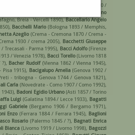
( attivo XIX secolo )
,
Baccari Carlo
(Napoli 1880 /
 - Mantova 1895 / Milano 1970)
,
Baccarini Lino
fagno, Breia - Vercelli 1890)
,
Baccellario Angelo
850)
,
Bacchelli Mario
(Bologna 1893 / Memphis,
hetta Azeglio
(Crema - Cremona 1870 / Crema -
Crema 1930 / crema 2005)
,
Bacchetti Giuseppe
 / Trecasali - Parma 1995)
,
Bacci Adolfo
(Firenze
1913 / Venezia 1978)
,
Bacci Torello
(Livorno 1818
 ?)
,
Bacher Rudolf
(Vienna 1862 / Vienna 1945)
,
- Pisa 1915)
,
Bacigalupo Amelia
(Genova 1902 /
Preti - tribogna - Genova 1744 / Genova 1821)
,
ali Carla
(Novedrate - Como 1907 / Como 1992)
,
 1943)
,
Badoni Egidio Urbano
(Asti 1857 / Torino
affa Luigi
(Galatina 1894 / Lecce 1933)
,
Bagatti
ggi Gabriele
(Bergamo 1906 / Bergamo 1971)
,
oni Enzo
(Ferrara 1884 / Ferrara 1945)
,
Baglioni
asco Rosario
(Palermo 1845 / ?)
,
Bagnati Enrica
li Bianca
(Livorno 1919 / Livorno 1998)
,
Bagozzi