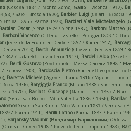
arbieri Eugenio
(Forlì 1927 / Forlì 2015)
,
Barbieri Francesco
(
ino
(Cesena 1884 / Monte Zomo, Gallio - Vicenza 1917)
,
Ba
54(58) / Salò - Brescia 1926)
,
Barbieri Luigi
(Chiari - Brescia 19
o Emilia 1896 / Parma 1973)
,
Barbieri Viale Michelangelo
(
Barblan Oscar
(Siena 1909 / Siena 1987)
,
Barboni Matteo
(B
,
Barboni Vincenzo
(Città di Castello - Perugia 1803 / Città 
or
(Jerez de la Frontera - Cadice 1857 / Roma 1917)
,
Barcagl
 - Catania 2013)
,
Barchi Annunzio
(Chiavari - Genova 1869 / 
1842 / Uckfield - Inghilterra 1913)
,
Bardelli Aldo
(Azzate 
72)
,
Bardi Gustavo
(Pontremoli - Massa Carrara 1898 / Ma
 / Genova 1908)
,
Bardoscia Pietro
(Roma attivo prima metà
6)
,
Baretta Michele
(Vigone - Torino 1916 / Vigone - Torino 
 / Roma 1936)
,
Bargiggia Franco
(Milano 1888 / Sanremo - Im
pezia 1970 )
,
Barilatti Giuseppe
(Narni - Terni 1857 / Narni 
ano
(Serra San Bruno - Vibo Valentia 1886 / 1956)
,
Barillari
i Salomone
(Serra San Bruno - Vibo Valentia 1831 / Serra San B
1839 / Parma 1911)
,
Barilli Latino
(Parma 1883 / Parma 196
31)
,
Barjansky Vladimir (Владимир Баржанский)
(Odessa -
(Ormea - Cuneo 1908 / Pieve di Teco - Imperia 1983)
,
Barn