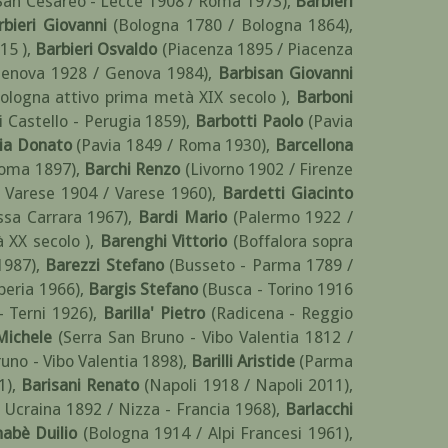
San Cesareo - Lecce 1908 / Roma 1973)
,
Barbieri
rbieri Giovanni
(Bologna 1780 / Bologna 1864)
,
15 )
,
Barbieri Osvaldo
(Piacenza 1895 / Piacenza
Genova 1928 / Genova 1984)
,
Barbisan Giovanni
ologna attivo prima metà XIX secolo )
,
Barboni
di Castello - Perugia 1859)
,
Barbotti Paolo
(Pavia
ia Donato
(Pavia 1849 / Roma 1930)
,
Barcellona
Roma 1897)
,
Barchi Renzo
(Livorno 1902 / Firenze
- Varese 1904 / Varese 1960)
,
Bardetti Giacinto
ssa Carrara 1967)
,
Bardi Mario
(Palermo 1922 /
 XX secolo )
,
Barenghi Vittorio
(Boffalora sopra
1987)
,
Barezzi Stefano
(Busseto - Parma 1789 /
peria 1966)
,
Bargis Stefano
(Busca - Torino 1916
- Terni 1926)
,
Barilla' Pietro
(Radicena - Reggio
 Michele
(Serra San Bruno - Vibo Valentia 1812 /
runo - Vibo Valentia 1898)
,
Barilli Aristide
(Parma
1)
,
Barisani Renato
(Napoli 1918 / Napoli 2011)
,
 Ucraina 1892 / Nizza - Francia 1968)
,
Barlacchi
abè Duilio
(Bologna 1914 / Alpi Francesi 1961)
,