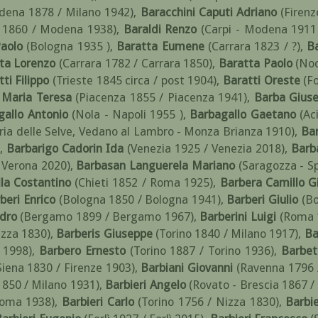
dena 1878 / Milano 1942)
,
Baracchini Caputi Adriano
(Firenz
 1860 / Modena 1938)
,
Baraldi Renzo
(Carpi - Modena 1911 
Paolo
(Bologna 1935 )
,
Baratta Eumene
(Carrara 1823 / ?)
,
B
ta Lorenzo
(Carrara 1782 / Carrara 1850)
,
Baratta Paolo
(No
ti Filippo
(Trieste 1845 circa / post 1904)
,
Baratti Oreste
(Fo
 Maria Teresa
(Piacenza 1855 / Piacenza 1941)
,
Barba Gius
gallo Antonio
(Nola - Napoli 1955 )
,
Barbagallo Gaetano
(Ac
ria delle Selve, Vedano al Lambro - Monza Brianza 1910)
,
Bar
)
,
Barbarigo Cadorin Ida
(Venezia 1925 / Venezia 2018)
,
Barba
 Verona 2020)
,
Barbasan Languerela Mariano
(Saragozza - S
la Costantino
(Chieti 1852 / Roma 1925)
,
Barbera Camillo G
beri Enrico
(Bologna 1850 / Bologna 1941)
,
Barberi Giulio
(B
ndro
(Bergamo 1899 / Bergamo 1967)
,
Barberini Luigi
(Roma 
izza 1830)
,
Barberis Giuseppe
(Torino 1840 / Milano 1917)
,
Ba
o 1998)
,
Barbero Ernesto
(Torino 1887 / Torino 1936)
,
Barbet
Siena 1830 / Firenze 1903)
,
Barbiani Giovanni
(Ravenna 1796 
1850 / Milano 1931)
,
Barbieri Angelo
(Rovato - Brescia 1867 
Roma 1938)
,
Barbieri Carlo
(Torino 1756 / Nizza 1830)
,
Barbi