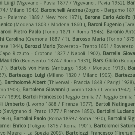
i Luigi
(Vigevano - Pavia 1877 / Vigevano . Pavia 1952)
,
Bar
74 / Milano 1945)
,
Baronchelli Andrea
(Zogno - Bergamo 1870
mo - Palermo 1889 / New York 1971)
,
Barone Carlo Adolfo
(
enico
(Modena 1803 / Modena 1860 )
,
Baroni Eugenio
(Tara
aroni Pietro Paolo
(Torino 1871 / Roma 1945)
,
Baronio Ant
hi Carolina
(Cremona 1887 / ?)
,
Barosso Maria
(Torino 187
rese 1944)
,
Barozzi Mario
(Rovereto - Trento 1891 / Rovereto 
 Capo Rizzuto - Crotone 1827 / Napoli 1902)
,
Barrella Giova
 Maurizio
(Benevento 1874 / Roma 1931)
,
Bars Giulio
(Budap
7 )
,
Bartels von Hans
(Amburgo 1856 / Monaco 1913)
,
Ba
37)
,
Bartezago Luigi
(Milano 1820 / Milano 1905)
,
Bartezza
)
,
Bartholomè Albert
(Thiverval - Francia 1848 / Parigi 1928)
rno 1903)
,
Bartolena Giovanni
(Livorno 1866 / Livorno 1942)
,
37 / 1899)
,
Bartoli Francesco
(Reggio Emilia ? / Reggio Emilia
li Umberto
(Livorno 1888 / Firenze 1977)
,
Bartoli Natingue
o
(Savignano di Prato 1777 / Firenze 1850)
,
Bartolini Luciano
1963)
,
Bartolini Paolo
(Roma 1859 / Roma 1930)
,
Bartolini Sig
omei Enrico
(Foligno 1815 / Roma 1901)
,
Bartolomei Satur
ovo Magra - La Spezia 2005)
,
Bartolozzi Francesco
(Firenze