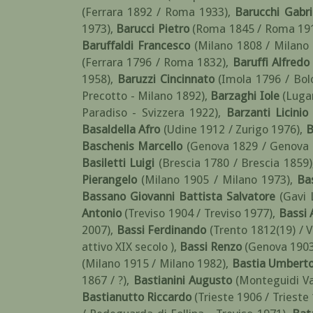
(Ferrara 1892 / Roma 1933)
,
Barucchi Gabri
1973)
,
Barucci Pietro
(Roma 1845 / Roma 19
Baruffaldi Francesco
(Milano 1808 / Milano
(Ferrara 1796 / Roma 1832)
,
Baruffi Alfredo
1958)
,
Baruzzi Cincinnato
(Imola 1796 / Bol
Precotto - Milano 1892)
,
Barzaghi Iole
(Luga
Paradiso - Svizzera 1922)
,
Barzanti Licinio
Basaldella Afro
(Udine 1912 / Zurigo 1976)
,
B
Baschenis Marcello
(Genova 1829 / Genova 
Basiletti Luigi
(Brescia 1780 / Brescia 1859)
Pierangelo
(Milano 1905 / Milano 1973)
,
Ba
Bassano Giovanni Battista Salvatore
(Gavi 
Antonio
(Treviso 1904 / Treviso 1977)
,
Bassi 
2007)
,
Bassi Ferdinando
(Trento 1812(19) / 
attivo XIX secolo )
,
Bassi Renzo
(Genova 1903
(Milano 1915 / Milano 1982)
,
Bastia Umbert
1867 / ?)
,
Bastianini Augusto
(Monteguidi Va
Bastianutto Riccardo
(Trieste 1906 / Trieste