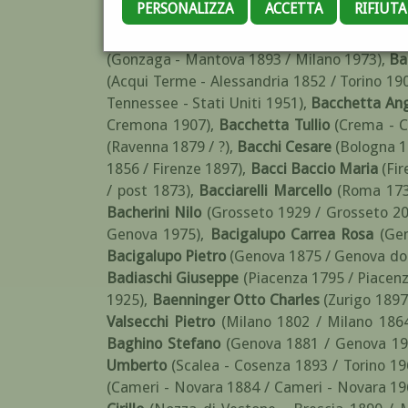
PERSONALIZZA
ACCETTA
RIFIUT
Siviglia - Spagna 1971)
,
Baccalario Angelo
(A
?)
,
Baccarini Domenico
(Faenza - Ravenna 1
(Gonzaga - Mantova 1893 / Milano 1973)
,
Ba
(Acqui Terme - Alessandria 1852 / Torino 19
Tennessee - Stati Uniti 1951)
,
Bacchetta An
Cremona 1907)
,
Bacchetta Tullio
(Crema - C
(Ravenna 1879 / ?)
,
Bacchi Cesare
(Bologna 1
1856 / Firenze 1897)
,
Bacci Baccio Maria
(Fir
/ post 1873)
,
Bacciarelli Marcello
(Roma 173
Bacherini Nilo
(Grosseto 1929 / Grosseto 2
Genova 1975)
,
Bacigalupo Carrea Rosa
(Ge
Bacigalupo Pietro
(Genova 1875 / Genova dop
Badiaschi Giuseppe
(Piacenza 1795 / Piacen
1925)
,
Baenninger Otto Charles
(Zurigo 1897
Valsecchi Pietro
(Milano 1802 / Milano 186
Baghino Stefano
(Genova 1881 / Genova 19
Umberto
(Scalea - Cosenza 1893 / Torino 19
(Cameri - Novara 1884 / Cameri - Novara 19