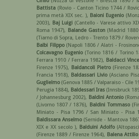
Cirillo
(Nozza di Vestone - Brescia 1890 / 
Battista
(Rovio - Canton Ticino 1744 / Rovi
prima metà XIX sec. )
,
Baioni Eugenio
(Monz
2003)
,
Baj Luigi
(Cantello - Varese attivo XI
Roma 1947)
,
Balande Gaston
(Madrid 1880 
(Tiarno di Sopra, Ledro - Trento 1879 / Rover
Balbi Filippo
(Napoli 1806 / Alatri - Frosino
Colcavagno Eugenio
(Torino 1816 / Torino 1
Ferrara 1910 / Ferrara 1982)
,
Baldacci Vinc
Firenze 1975)
,
Baldancoli Pietro
(Firenze 18
Francia 1918)
,
Baldassari Livio
(Asciano Pis
Guglielmo
(Genova 1885 / Valparaiso - Cile 1
Perugia 1884)
,
Baldessari Iras
(Innsbruck 18
/ Johannesburg 2002)
,
Baldini Antonio
(Roma
(Livorno 1807 / 1876)
,
Baldini Tommaso
(Fi
Miniato - Pisa 1796 / San Miniato - Pisa 
Baldissara Anselmo
(Sernide - Mantova 186
XIX e XX secolo )
,
Balduini Adolfo
(Altopasc
(Firenze 1889 / Firenze 1964)
,
Balena Attilio