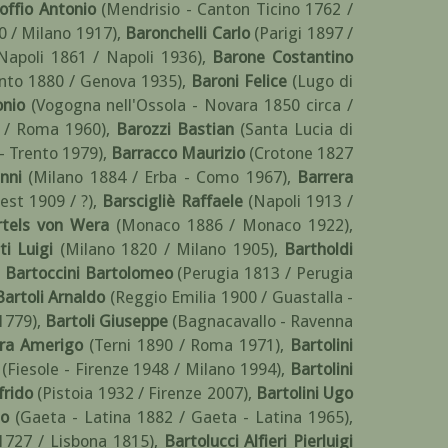
offio Antonio
(Mendrisio - Canton Ticino 1762 /
 / Milano 1917)
,
Baronchelli Carlo
(Parigi 1897 /
Napoli 1861 / Napoli 1936)
,
Barone Costantino
nto 1880 / Genova 1935)
,
Baroni Felice
(Lugo di
onio
(Vogogna nell'Ossola - Novara 1850 circa /
9 / Roma 1960)
,
Barozzi Bastian
(Santa Lucia di
- Trento 1979)
,
Barracco Maurizio
(Crotone 1827
nni
(Milano 1884 / Erba - Como 1967)
,
Barrera
est 1909 / ?)
,
Barscigliè Raffaele
(Napoli 1913 /
rtels von Wera
(Monaco 1886 / Monaco 1922)
,
ti Luigi
(Milano 1820 / Milano 1905)
,
Bartholdi
,
Bartoccini Bartolomeo
(Perugia 1813 / Perugia
Bartoli Arnaldo
(Reggio Emilia 1900 / Guastalla -
 1779)
,
Bartoli Giuseppe
(Bagnacavallo - Ravenna
rra Amerigo
(Terni 1890 / Roma 1971)
,
Bartolini
(Fiesole - Firenze 1948 / Milano 1994)
,
Bartolini
frido
(Pistoia 1932 / Firenze 2007)
,
Bartolini Ugo
no
(Gaeta - Latina 1882 / Gaeta - Latina 1965)
,
 1727 / Lisbona 1815)
,
Bartolucci Alfieri Pierluigi