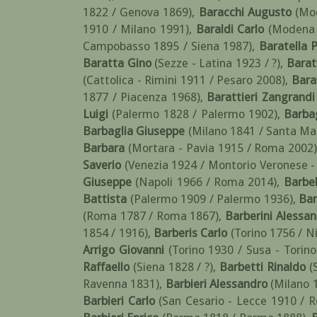
1822 / Genova 1869)
,
Baracchi Augusto
(Mo
1910 / Milano 1991)
,
Baraldi Carlo
(Modena
Campobasso 1895 / Siena 1987)
,
Baratella 
Baratta Gino
(Sezze - Latina 1923 / ?)
,
Barat
(Cattolica - Rimini 1911 / Pesaro 2008)
,
Barat
1877 / Piacenza 1968)
,
Barattieri Zangrandi
Luigi
(Palermo 1828 / Palermo 1902)
,
Barba
Barbaglia Giuseppe
(Milano 1841 / Santa Ma
Barbara
(Mortara - Pavia 1915 / Roma 2002
Saverio
(Venezia 1924 / Montorio Veronese -
Giuseppe
(Napoli 1966 / Roma 2014)
,
Barbel
Battista
(Palermo 1909 / Palermo 1936)
,
Bar
(Roma 1787 / Roma 1867)
,
Barberini Alessa
1854 / 1916)
,
Barberis Carlo
(Torino 1756 / N
Arrigo Giovanni
(Torino 1930 / Susa - Torin
Raffaello
(Siena 1828 / ?)
,
Barbetti Rinaldo
(
Ravenna 1831)
,
Barbieri Alessandro
(Milano 
Barbieri Carlo
(San Cesario - Lecce 1910 / 