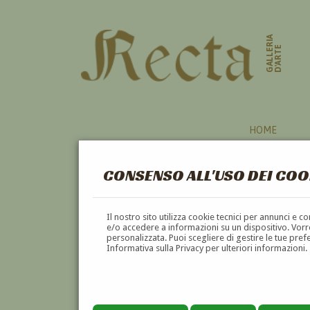
GALLERIA
D'ARTE
HOME
CONSENSO ALL'USO DEI COO
ELENCO COMPLETO DEGLI AUTO
Il nostro sito utilizza cookie tecnici per annunci e 
e/o accedere a informazioni su un dispositivo. Vorre
personalizzata. Puoi scegliere di gestire le tue pref
A
B
C
D
E
F
Informativa sulla Privacy per ulteriori informazioni.
Ba
Babayantz Giorgio
(Rostov sul Don - Russia