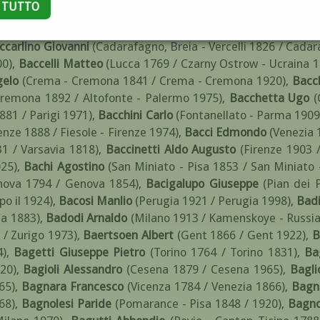
A TUTTO
cqui Terme - Alessandria 1852 / Torino 1900)
,
Baccani Attilio
882 / Faenza - Ravenna 1907)
,
Baccarini Gian Rito
(Gonzaga
ccarlino Giovanni
(Cadarafagno, Breia - Vercelli 1826 / Cadara
00)
,
Baccelli Matteo
(Lucca 1769 / Czarny Ostrow - Ucraina 1
gelo
(Crema - Cremona 1841 / Crema - Cremona 1920)
,
Bacc
remona 1892 / Altofonte - Palermo 1975)
,
Bacchetta Ugo
(
881 / Parigi 1971)
,
Bacchini Carlo
(Fontanellato - Parma 1909
enze 1888 / Fiesole - Firenze 1974)
,
Bacci Edmondo
(Venezia 
1 / Varsavia 1818)
,
Baccinetti Aldo Augusto
(Firenze 1903 /
025)
,
Bachi Agostino
(San Miniato - Pisa 1853 / San Miniato 
nova 1794 / Genova 1854)
,
Bacigalupo Giuseppe
(Pian dei 
o il 1924)
,
Bacosi Manlio
(Perugia 1921 / Perugia 1998)
,
Badi
za 1883)
,
Badodi Arnaldo
(Milano 1913 / Kamenskoye - Russia
 / Zurigo 1973)
,
Baertsoen Albert
(Gent 1866 / Gent 1922)
,
B
4)
,
Bagetti Giuseppe Pietro
(Torino 1764 / Torino 1831)
,
Ba
20)
,
Bagioli Alessandro
(Cesena 1879 / Cesena 1965)
,
Bagli
65)
,
Bagnara Francesco
(Vicenza 1784 / Venezia 1866)
,
Bagn
68)
,
Bagnolesi Paride
(Pomarance - Pisa 1848 / 1920)
,
Bagno