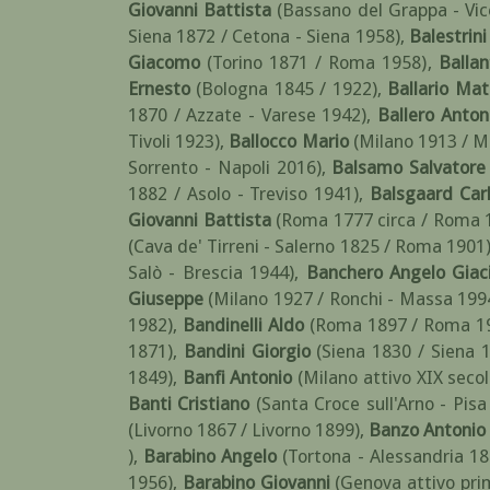
Giovanni Battista
(Bassano del Grappa - Vi
Siena 1872 / Cetona - Siena 1958)
,
Balestrini
Giacomo
(Torino 1871 / Roma 1958)
,
Ballan
Ernesto
(Bologna 1845 / 1922)
,
Ballario Mat
1870 / Azzate - Varese 1942)
,
Ballero Anton
Tivoli 1923)
,
Ballocco Mario
(Milano 1913 / M
Sorrento - Napoli 2016)
,
Balsamo Salvatore
1882 / Asolo - Treviso 1941)
,
Balsgaard Carl
Giovanni Battista
(Roma 1777 circa / Roma 1
(Cava de' Tirreni - Salerno 1825 / Roma 1901
Salò - Brescia 1944)
,
Banchero Angelo Giac
Giuseppe
(Milano 1927 / Ronchi - Massa 199
1982)
,
Bandinelli Aldo
(Roma 1897 / Roma 1
1871)
,
Bandini Giorgio
(Siena 1830 / Siena 
1849)
,
Banfi Antonio
(Milano attivo XIX secol
Banti Cristiano
(Santa Croce sull'Arno - Pis
(Livorno 1867 / Livorno 1899)
,
Banzo Antonio
)
,
Barabino Angelo
(Tortona - Alessandria 1
1956)
,
Barabino Giovanni
(Genova attivo pri