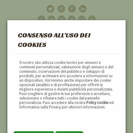
CONSENSO ALL'USO DEI
COOKIES
GALLERIA
D'ARTE
Il nostro sito utilizza cookie tecnici per annunci e
contenuti personalizzati, valutazione degli annunci e del
contenuto, osservazioni del pubblico e sviluppo di
DIPINTI E SCULTURE '800 E '900
prodotti, per archiviare e/o accedere a informazioni su
un dispositivo. Vorremmo anche impostare dei cookie
opzionali (analitici e di profilazione) per offrirti la
migliore esperienza e inviarti pubblicità personalizzata.
Puoi scegliere di gestire le tue preferenze e accettare,
selezionare o rifiutare tutti i cookie dal pannello
personalizza. Puoi accedere alla nostra
Policy cookie
ed
Informativa sulla Privacy per ulteriori informazioni.