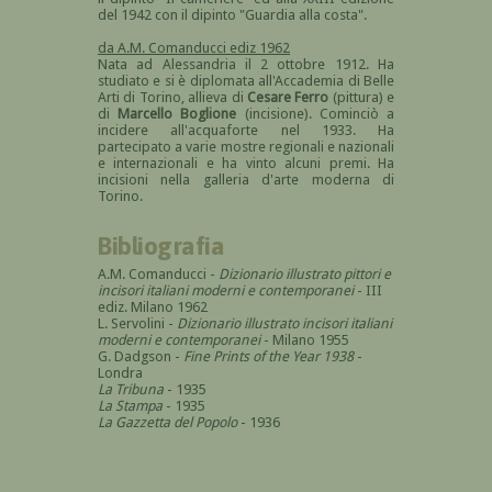
del 1942 con il dipinto "Guardia alla costa".
da A.M. Comanducci ediz 1962
Nata ad Alessandria il 2 ottobre 1912. Ha
studiato e si è diplomata all'Accademia di Belle
Arti di Torino, allieva di
Cesare Ferro
(pittura) e
di
Marcello Boglione
(incisione). Cominciò a
incidere all'acquaforte nel 1933. Ha
partecipato a varie mostre regionali e nazionali
e internazionali e ha vinto alcuni premi. Ha
incisioni nella galleria d'arte moderna di
Torino.
Bibliografia
A.M. Comanducci -
Dizionario illustrato pittori e
incisori italiani moderni e contemporanei
- III
ediz. Milano 1962
L. Servolini -
Dizionario illustrato incisori italiani
moderni e contemporanei
- Milano 1955
G. Dadgson -
Fine Prints of the Year 1938
-
Londra
La Tribuna
- 1935
La Stampa
- 1935
La Gazzetta del Popolo
- 1936