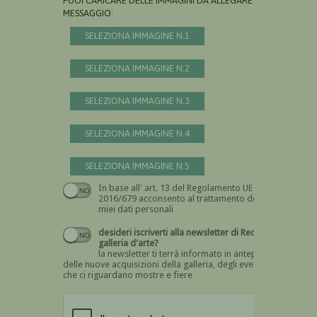
PUOI CARICARE DELLE IMMAGINI DA ALLEGARE AL
MESSAGGIO:
SELEZIONA IMMAGINE N.1
SELEZIONA IMMAGINE N.2
SELEZIONA IMMAGINE N.3
SELEZIONA IMMAGINE N.4
SELEZIONA IMMAGINE N.5
In base all' art. 13 del Regolamento UE n.
Devi dare il consenso
2016/679 acconsento al trattamento dei
miei dati personali
desideri iscriverti alla newsletter di Recta
galleria d'arte?
la newsletter ti terrà informato in anteprima
delle nuove acquisizioni della galleria, degli eventi
che ci riguardano mostre e fiere
Devi confermare di essere umano