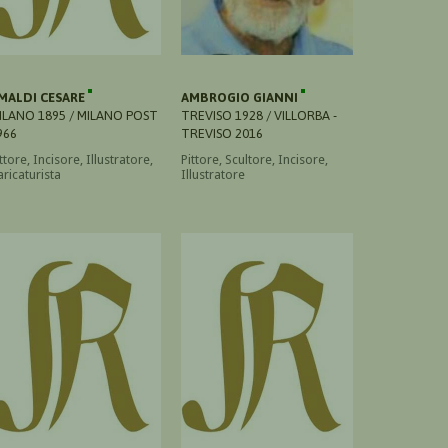
MALDI CESARE
AMBROGIO GIANNI
ILANO 1895 / MILANO POST
TREVISO 1928 / VILLORBA -
966
TREVISO 2016
ttore, Incisore, Illustratore,
Pittore, Scultore, Incisore,
aricaturista
Illustratore