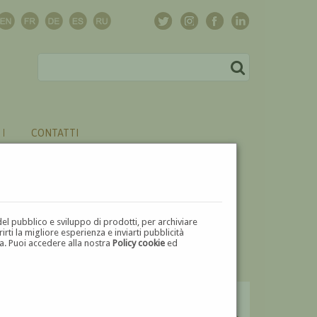
CONTATTI
del pubblico e sviluppo di prodotti, per archiviare
ti la migliore esperienza e inviarti pubblicità
zza. Puoi accedere alla nostra
Policy cookie
ed
V
W
X
Y
Z
⬅