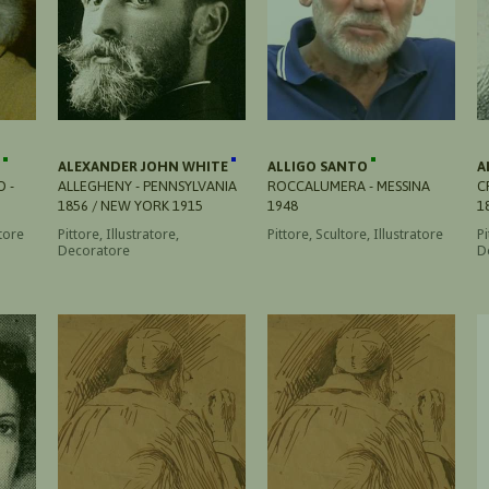
O
ALEXANDER JOHN WHITE
ALLIGO SANTO
A
 -
ALLEGHENY - PENNSYLVANIA
ROCCALUMERA - MESSINA
C
1856 / NEW YORK 1915
1948
1
atore
Pittore, Illustratore,
Pittore, Scultore, Illustratore
Pi
Decoratore
D