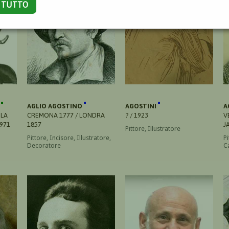
A TUTTO
I
AGLIO AGOSTINO
AGOSTINI
A
OLA
CREMONA 1777 / LONDRA
? / 1923
V
1971
1857
J
Pittore, Illustratore
Pittore, Incisore, Illustratore,
Pi
Decoratore
Ca