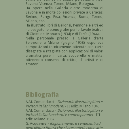
Savona, Vicenza, Torino, Milano, Bologna.
Ha opere nella Galleria d'arte moderna di
Savona e in molte collezioni private a Caracas,
Berlino, Parigi, Pisa, Vicenza, Roma, Torino,
Milano, ecc.
Ha illustrato libri di Bellonzi, Pennone e altri ed
ha eseguito le scenografie per le favole teatrali
di Gioitti del Monaco (1934) e di Farfa (1944).
Nella personale presso la Galleria d'arte
Selezione a Milano (giugno 1958) esponeva
composizioni tecnicamente ottenute con carte
disegnate e ritagliate con applicazioni di valori
cromatici pure in carta, acquerello e matita,
ottenendo consensi di critica, di artisti e di
amatori.
Bibliografia
A.M. Comanducci -
Dizionario illustrato pittori e
incisori italiani moderni
- II ediz. Milano 1945
A.M. Comanducci -
Dizionario illustrato pittori e
incisori italiani moderni e contemporanei
- III
ediz. Milano 1962
G. Acquaviva -
Ragionamento e sentimenti ad
ogni pittura futura che si presenterà come arte