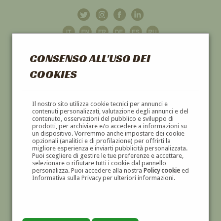
CONSENSO ALL'USO DEI
COOKIES
GALLERIA
D'ARTE
Il nostro sito utilizza cookie tecnici per annunci e
contenuti personalizzati, valutazione degli annunci e del
contenuto, osservazioni del pubblico e sviluppo di
DIPINTI E SCULTURE '800 E '900
prodotti, per archiviare e/o accedere a informazioni su
un dispositivo. Vorremmo anche impostare dei cookie
opzionali (analitici e di profilazione) per offrirti la
migliore esperienza e inviarti pubblicità personalizzata.
Puoi scegliere di gestire le tue preferenze e accettare,
selezionare o rifiutare tutti i cookie dal pannello
personalizza. Puoi accedere alla nostra
Policy cookie
ed
Informativa sulla Privacy per ulteriori informazioni.