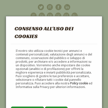
CONSENSO ALL'USO DEI
COOKIES
GALLERIA
D'ARTE
Il nostro sito utilizza cookie tecnici per annunci e
contenuti personalizzati, valutazione degli annunci e del
contenuto, osservazioni del pubblico e sviluppo di
DIPINTI E SCULTURE '800 E '900
prodotti, per archiviare e/o accedere a informazioni su
un dispositivo. Vorremmo anche impostare dei cookie
opzionali (analitici e di profilazione) per offrirti la
migliore esperienza e inviarti pubblicità personalizzata.
Puoi scegliere di gestire le tue preferenze e accettare,
selezionare o rifiutare tutti i cookie dal pannello
personalizza. Puoi accedere alla nostra
Policy cookie
ed
Informativa sulla Privacy per ulteriori informazioni.