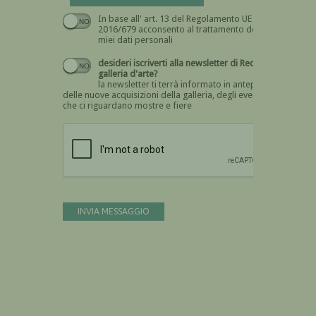
In base all' art. 13 del Regolamento UE n.
Devi dare il consenso
2016/679 acconsento al trattamento dei
miei dati personali
desideri iscriverti alla newsletter di Recta
galleria d'arte?
la newsletter ti terrà informato in anteprima
delle nuove acquisizioni della galleria, degli eventi
che ci riguardano mostre e fiere
Devi confermare di essere umano
INVIA MESSAGGIO