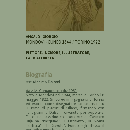
ANSALDI GIORGIO
MONDOVÌ - CUNEO 1844 / TORINO 1922
PITTORE, INCISORE, ILLUSTRATORE,
CARICATURISTA
Biografia
pseudonimo
Dalsani
da A.M. Comanducci ediz 1962
Nato a Mondovì nel 1844, morto a Torino l'8
maggio 1922. Si laureò in ingegneria a Torino
ed esordì, come disegnatore caricaturista, su
"L'Uomo di pietra" di Milano, firmando con
l'anagramma Dalsani, divenuto poi popolare.
Fu, quindi, assiduo collaboratore di
Casimiro
Teja
nel "Pasquino", "Il Fischietto", la "Scena
illustrata", "Il Diavolo". Fondò egli stesso il
periodico umoristico "La Luna".