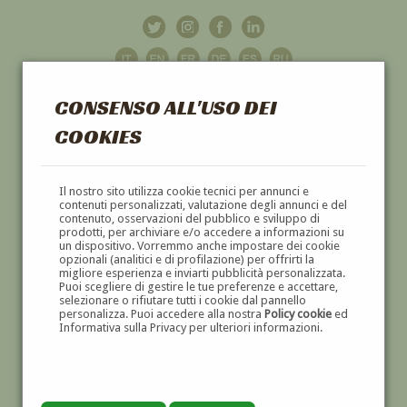
CONSENSO ALL'USO DEI
COOKIES
GALLERIA
D'ARTE
Il nostro sito utilizza cookie tecnici per annunci e
contenuti personalizzati, valutazione degli annunci e del
contenuto, osservazioni del pubblico e sviluppo di
DIPINTI E SCULTURE '800 E '900
prodotti, per archiviare e/o accedere a informazioni su
un dispositivo. Vorremmo anche impostare dei cookie
opzionali (analitici e di profilazione) per offrirti la
migliore esperienza e inviarti pubblicità personalizzata.
Puoi scegliere di gestire le tue preferenze e accettare,
selezionare o rifiutare tutti i cookie dal pannello
personalizza. Puoi accedere alla nostra
Policy cookie
ed
Informativa sulla Privacy per ulteriori informazioni.