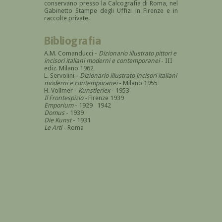
conservano presso la Calcografia di Roma, nel
Gabinetto Stampe degli Uffizi in Firenze e in
raccolte private.
Bibliografia
A.M. Comanducci -
Dizionario illustrato pittori e
incisori italiani moderni e contemporanei
- III
ediz. Milano 1962
L. Servolini -
Dizionario illustrato incisori italiani
moderni e contemporanei
- Milano 1955
H. Vollmer -
Kunstlerlex
- 1953
Il Frontespizio -
Firenze 1939
Emporium
- 1929 1942
Domus
- 1939
Die Kunst
- 1931
Le Arti
- Roma