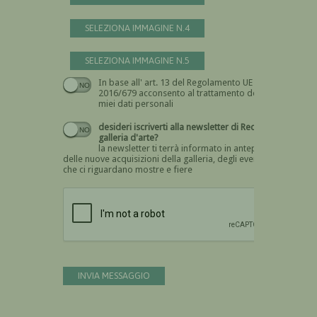
SELEZIONA IMMAGINE N.4
SELEZIONA IMMAGINE N.5
In base all' art. 13 del Regolamento UE n.
Devi dare il consenso
2016/679 acconsento al trattamento dei
miei dati personali
desideri iscriverti alla newsletter di Recta
galleria d'arte?
la newsletter ti terrà informato in anteprima
delle nuove acquisizioni della galleria, degli eventi
che ci riguardano mostre e fiere
Devi confermare di essere umano
INVIA MESSAGGIO