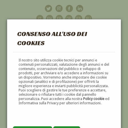
CONSENSO ALL'USO DEI
COOKIES
GALLERIA
D'ARTE
Il nostro sito utilizza cookie tecnici per annunci e
contenuti personalizzati, valutazione degli annunci e del
contenuto, osservazioni del pubblico e sviluppo di
DIPINTI E SCULTURE '800 E '900
prodotti, per archiviare e/o accedere a informazioni su
un dispositivo. Vorremmo anche impostare dei cookie
opzionali (analitici e di profilazione) per offrirti la
migliore esperienza e inviarti pubblicità personalizzata.
Puoi scegliere di gestire le tue preferenze e accettare,
selezionare o rifiutare tutti i cookie dal pannello
personalizza. Puoi accedere alla nostra
Policy cookie
ed
Informativa sulla Privacy per ulteriori informazioni.