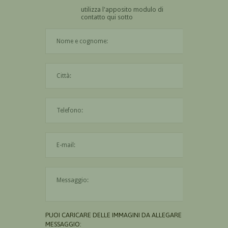
utilizza l'apposito modulo di
contatto qui sotto
Il nome è obbligatorio
La città è obbligatoria
L'indirizzo mail non è valido
Il messaggio è obbligatorio
PUOI CARICARE DELLE IMMAGINI DA ALLEGARE AL
MESSAGGIO: