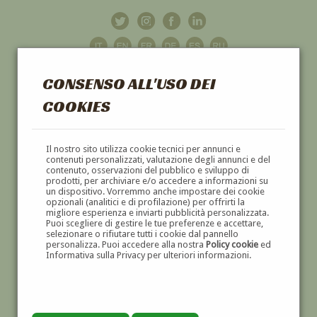
CONSENSO ALL'USO DEI
COOKIES
GALLERIA
D'ARTE
Il nostro sito utilizza cookie tecnici per annunci e
contenuti personalizzati, valutazione degli annunci e del
contenuto, osservazioni del pubblico e sviluppo di
DIPINTI E SCULTURE '800 E '900
prodotti, per archiviare e/o accedere a informazioni su
un dispositivo. Vorremmo anche impostare dei cookie
opzionali (analitici e di profilazione) per offrirti la
migliore esperienza e inviarti pubblicità personalizzata.
Puoi scegliere di gestire le tue preferenze e accettare,
selezionare o rifiutare tutti i cookie dal pannello
personalizza. Puoi accedere alla nostra
Policy cookie
ed
Informativa sulla Privacy per ulteriori informazioni.