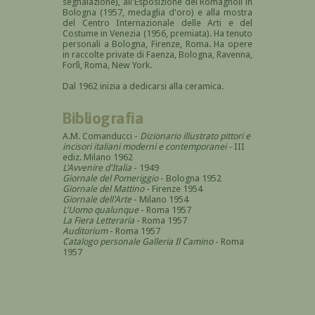
segnalazione), all'Esposizione dei Romagnoli in
Bologna (1957, medaglia d'oro) e alla mostra
del Centro Internazionale delle Arti e del
Costume in Venezia (1956, premiata). Ha tenuto
personali a Bologna, Firenze, Roma. Ha opere
in raccolte private di Faenza, Bologna, Ravenna,
Forlì, Roma, New York.
Dal 1962 inizia a dedicarsi alla ceramica.
Bibliografia
A.M. Comanducci -
Dizionario illustrato pittori e
incisori italiani moderni e contemporanei
- III
ediz. Milano 1962
L'Avvenire d'Italia
- 1949
Giornale del Pomeriggio
- Bologna 1952
Giornale del Mattino
- Firenze 1954
Giornale dell'Arte
- Milano 1954
L'Uomo qualunque
- Roma 1957
La Fiera Letteraria
- Roma 1957
Auditorium
- Roma 1957
Catalogo personale Galleria Il Camino
- Roma
1957