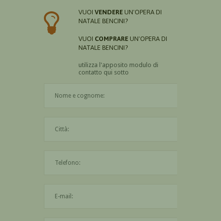
VUOI
VENDERE
UN'OPERA DI
NATALE BENCINI?
VUOI
COMPRARE
UN'OPERA DI
NATALE BENCINI?
utilizza l'apposito modulo di
contatto qui sotto
Il nome è obbligatorio
La città è obbligatoria
L'indirizzo mail non è valido