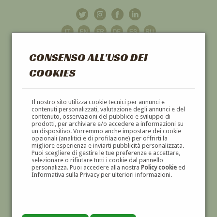
CONSENSO ALL'USO DEI
COOKIES
GALLERIA
D'ARTE
Il nostro sito utilizza cookie tecnici per annunci e
contenuti personalizzati, valutazione degli annunci e del
contenuto, osservazioni del pubblico e sviluppo di
DIPINTI E SCULTURE '800 E '900
prodotti, per archiviare e/o accedere a informazioni su
un dispositivo. Vorremmo anche impostare dei cookie
opzionali (analitici e di profilazione) per offrirti la
migliore esperienza e inviarti pubblicità personalizzata.
Puoi scegliere di gestire le tue preferenze e accettare,
selezionare o rifiutare tutti i cookie dal pannello
personalizza. Puoi accedere alla nostra
Policy cookie
ed
Informativa sulla Privacy per ulteriori informazioni.