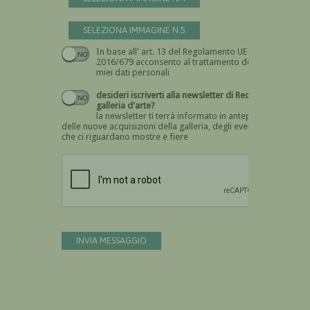
SELEZIONA IMMAGINE N.5
In base all' art. 13 del Regolamento UE n.
Devi dare il consenso
2016/679 acconsento al trattamento dei
miei dati personali
desideri iscriverti alla newsletter di Recta
galleria d'arte?
la newsletter ti terrà informato in anteprima
delle nuove acquisizioni della galleria, degli eventi
che ci riguardano mostre e fiere
Devi confermare di essere umano
INVIA MESSAGGIO