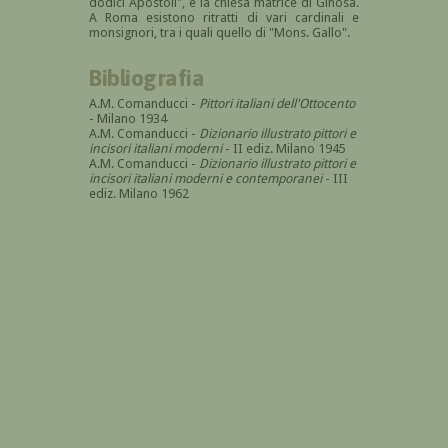
dodici Apostoli", e la chiesa matrice di Ginosa.
A Roma esistono ritratti di vari cardinali e
monsignori, tra i quali quello di "Mons. Gallo".
Bibliografia
A.M. Comanducci -
Pittori italiani dell'Ottocento
- Milano 1934
A.M. Comanducci -
Dizionario illustrato pittori e
incisori italiani moderni
- II ediz. Milano 1945
A.M. Comanducci -
Dizionario illustrato pittori e
incisori italiani moderni e contemporanei
- III
ediz. Milano 1962