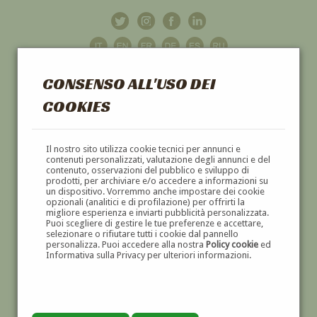
CONSENSO ALL'USO DEI
COOKIES
GALLERIA
D'ARTE
Il nostro sito utilizza cookie tecnici per annunci e
contenuti personalizzati, valutazione degli annunci e del
contenuto, osservazioni del pubblico e sviluppo di
DIPINTI E SCULTURE '800 E '900
prodotti, per archiviare e/o accedere a informazioni su
un dispositivo. Vorremmo anche impostare dei cookie
opzionali (analitici e di profilazione) per offrirti la
migliore esperienza e inviarti pubblicità personalizzata.
Puoi scegliere di gestire le tue preferenze e accettare,
selezionare o rifiutare tutti i cookie dal pannello
personalizza. Puoi accedere alla nostra
Policy cookie
ed
Informativa sulla Privacy per ulteriori informazioni.