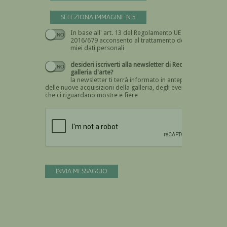
SELEZIONA IMMAGINE N.5
In base all' art. 13 del Regolamento UE n.
Devi dare il consenso
2016/679 acconsento al trattamento dei
miei dati personali
desideri iscriverti alla newsletter di Recta
galleria d'arte?
la newsletter ti terrà informato in anteprima
delle nuove acquisizioni della galleria, degli eventi
che ci riguardano mostre e fiere
Devi confermare di essere umano
INVIA MESSAGGIO