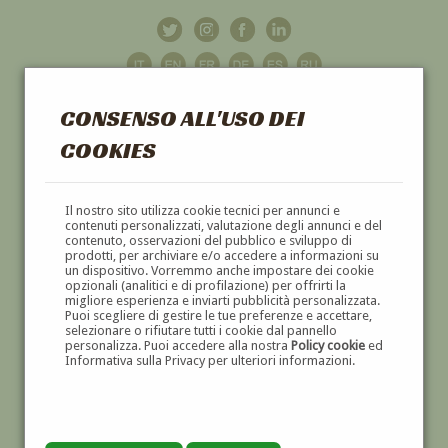
CONSENSO ALL'USO DEI
COOKIES
GALLERIA
D'ARTE
Il nostro sito utilizza cookie tecnici per annunci e
contenuti personalizzati, valutazione degli annunci e del
contenuto, osservazioni del pubblico e sviluppo di
DIPINTI E SCULTURE '800 E '900
prodotti, per archiviare e/o accedere a informazioni su
un dispositivo. Vorremmo anche impostare dei cookie
opzionali (analitici e di profilazione) per offrirti la
migliore esperienza e inviarti pubblicità personalizzata.
Puoi scegliere di gestire le tue preferenze e accettare,
selezionare o rifiutare tutti i cookie dal pannello
personalizza. Puoi accedere alla nostra
Policy cookie
ed
Informativa sulla Privacy per ulteriori informazioni.