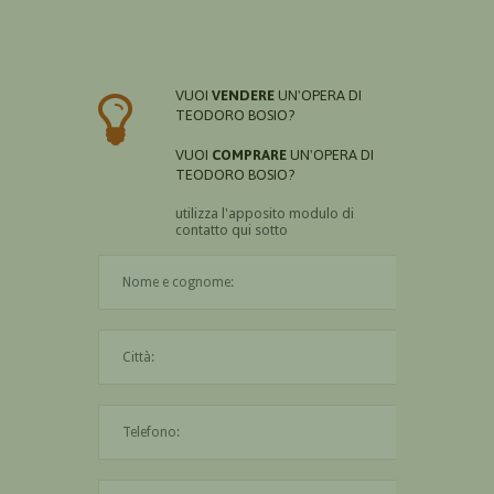
VUOI
VENDERE
UN'OPERA DI
TEODORO BOSIO?
VUOI
COMPRARE
UN'OPERA DI
TEODORO BOSIO?
utilizza l'apposito modulo di
contatto qui sotto
Il nome è obbligatorio
La città è obbligatoria
L'indirizzo mail non è valido