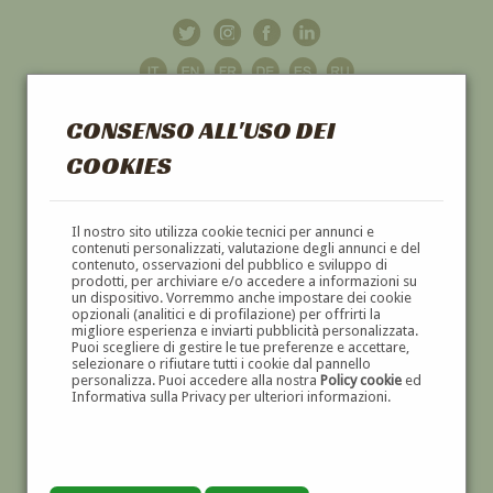
CONSENSO ALL'USO DEI
COOKIES
GALLERIA
D'ARTE
Il nostro sito utilizza cookie tecnici per annunci e
contenuti personalizzati, valutazione degli annunci e del
contenuto, osservazioni del pubblico e sviluppo di
DIPINTI E SCULTURE '800 E '900
prodotti, per archiviare e/o accedere a informazioni su
un dispositivo. Vorremmo anche impostare dei cookie
opzionali (analitici e di profilazione) per offrirti la
migliore esperienza e inviarti pubblicità personalizzata.
Puoi scegliere di gestire le tue preferenze e accettare,
selezionare o rifiutare tutti i cookie dal pannello
personalizza. Puoi accedere alla nostra
Policy cookie
ed
Informativa sulla Privacy per ulteriori informazioni.