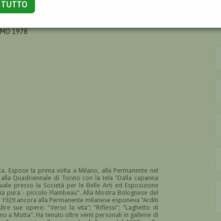
A TUTTO
OMO 1978
a. Espose la prima volta a Milano, alla Permanente nel
 alla Quadriennale di Torino con la tela "Dalla capanna
ale presso la Società per le Belle Arti ed Esposizione
ria pura - piccolo Flambeau". Alla Mostra Bolognese del
l 1929 ancora alla Permanente milanese esponeva "Arditi
tre sue opere: "Verso la vita"; "Riflessi"; "Laghetto di
rno a Motta". Ha tenuto oltre venti personali in gallerie di