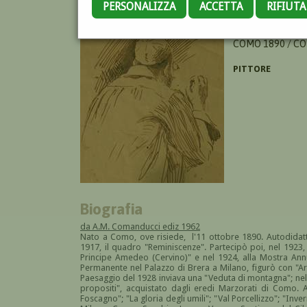
PERSONALIZZA
ACCETTA
RIFIUT
BINAGHI LUIGI
COMO 1890 / C
PITTORE
Biografia
da A.M. Comanducci ediz 1962
Nato a Como, ove risiede, l'11 ottobre 1890. Autodidatt
1917, il quadro "Reminiscenze". Partecipò poi, nel 1923,
Principe Amedeo (Cervino)" e nel 1924, alla Mostra Annu
Permanente nel Palazzo di Brera a Milano, figurò con "A
Paesaggio del 1928 inviava una "Veduta di montagna"; ne
propositi", acquistato dagli eredi Marzorati di Como. Al
Foscagno"; "La gloria degli umili"; "Val Porcellizzo"; "Inve