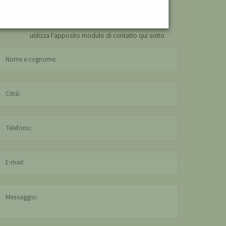
VUOI
COMPRARE
UN'OPERA DI LUIGI BINAGHI?
utilizza l'apposito modulo di contatto qui sotto
Il nome è obbligatorio
La città è obbligatoria
L'indirizzo mail non è valido
Il messaggio è obbligatorio