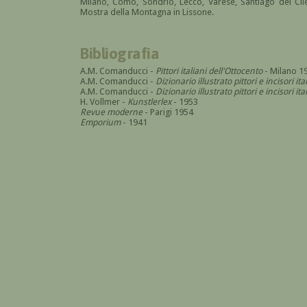
Milano, Como, Sondrio, Lecco, Varese, Santiago del Cil
Mostra della Montagna in Lissone.
Bibliografia
A.M. Comanducci -
Pittori italiani dell'Ottocento
- Milano 1
A.M. Comanducci -
Dizionario illustrato pittori e incisori it
A.M. Comanducci -
Dizionario illustrato pittori e incisori 
H. Vollmer -
Kunstlerlex
- 1953
Revue moderne
- Parigi 1954
Emporium
- 1941