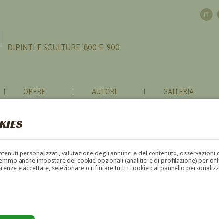
DIPINTI E SCULTURE '800 E '900
OPERE
AUTORI
GALLERIA
KIES
contenuti personalizzati, valutazione degli annunci e del contenuto, osservazioni 
mmo anche impostare dei cookie opzionali (analitici e di profilazione) per offrir
erenze e accettare, selezionare o rifiutare tutti i cookie dal pannello personali