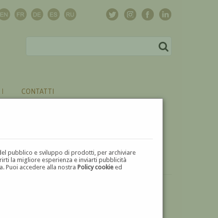
CONTATTI
del pubblico e sviluppo di prodotti, per archiviare
ti la migliore esperienza e inviarti pubblicità
zza. Puoi accedere alla nostra
Policy cookie
ed
VUOI
VENDERE
UN'OPERA DI LUIGI BINAGHI?