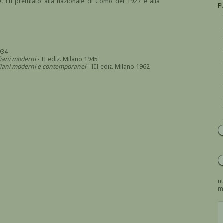
e. Fu premiato alla nazionale di Como del 1927 e alla
P
934
aliani moderni
- II ediz. Milano 1945
italiani moderni e contemporanei
- III ediz. Milano 1962
nu
m