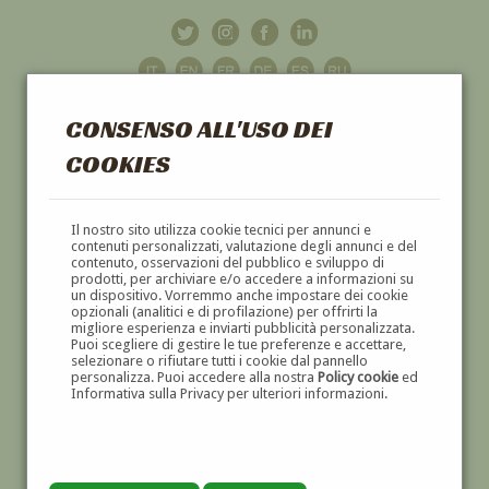
CONSENSO ALL'USO DEI
COOKIES
GALLERIA
D'ARTE
Il nostro sito utilizza cookie tecnici per annunci e
contenuti personalizzati, valutazione degli annunci e del
contenuto, osservazioni del pubblico e sviluppo di
DIPINTI E SCULTURE '800 E '900
prodotti, per archiviare e/o accedere a informazioni su
un dispositivo. Vorremmo anche impostare dei cookie
opzionali (analitici e di profilazione) per offrirti la
migliore esperienza e inviarti pubblicità personalizzata.
Puoi scegliere di gestire le tue preferenze e accettare,
selezionare o rifiutare tutti i cookie dal pannello
personalizza. Puoi accedere alla nostra
Policy cookie
ed
Informativa sulla Privacy per ulteriori informazioni.