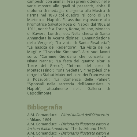
campestri con animali. Fra i premi ottenuti nelle
varie mostre alle quali si presentò, ebbe il
diploma di medaglia d'argento alla Mostra di
Parma nel 1870 col quadro "Il coro di San
Martino in Napoli". Fu assiduo espositore alla
Promotrice Salvator Rosa di Napoli dal 1862 al
1911, nonchè a Torino, Roma, Milano, Monaco
di Baviera, Londra, ecc. Nella chiesa di Santa
Annunciata in Acerra dipinse: "L'Annunciazione
della Vergine"; "La visita di Santa Elisabetta";
"La nascita del Redentore"; "La visita dei Re
Magi" e "Il vecchio Simeone". Altri suoi lavori
sono: "Carmine Giordano che concerta la
Ninna Nanna"; "La festa dei quattro altari a
Torre del Greco"; "Interno del coro di
Montecassino"; "Una vedetta", "Pergolesi che
dirige lo Stabat Mater nel coro dei Francescani
a Pozzuoli"; "La domenica delle Palme";
"Sponsali nella sacrestia dell'Annunziata in
Napoli", attualmente nella Galleria di
Capodimonte.
Bibliografia
A.M. Comanducci -
Pittori italiani dell'Ottocento
- Milano 1934
A.M. Comanducci -
Dizionario illustrato pittori e
incisori italiani moderni
- II ediz. Milano 1945
A.M. Comanducci -
Dizionario illustrato pittori e