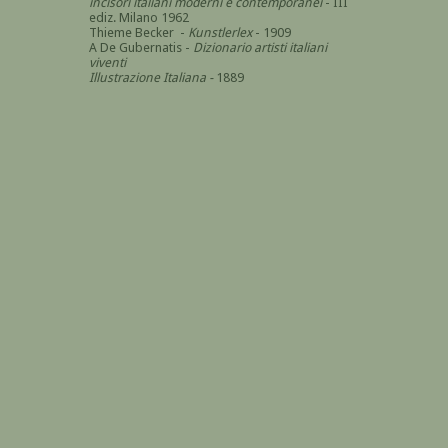
incisori italiani moderni e contemporanei
- III
ediz. Milano 1962
Thieme Becker -
Kunstlerlex
- 1909
A De Gubernatis -
Dizionario artisti italiani
viventi
Illustrazione Italiana -
1889