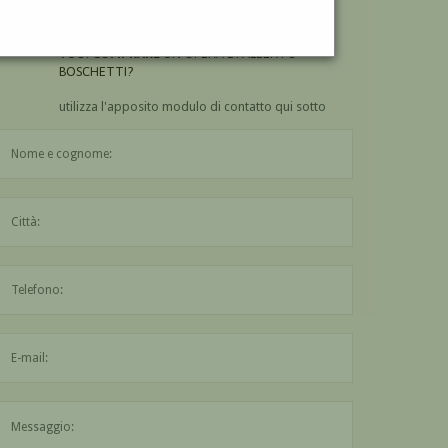
BOSCHETTI?
VUOI
COMPRARE
UN'OPERA DI ALBERTO
BOSCHETTI?
utilizza l'apposito modulo di contatto qui sotto
Il nome è obbligatorio
La città è obbligatoria
L'indirizzo mail non è valido
Il messaggio è obbligatorio