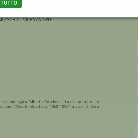
A TUTTO
8 / SCHIO - VICENZA 1899
stra antologica "Alberto Boschetti - La riscoperta di un
l volume "Alberto Boschetti, 1868-1899" a cura di Cera