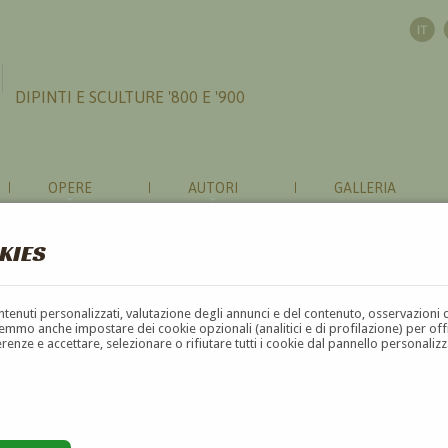
DIPINTI E SCULTURE '800 E '900
OPERE
AUTORI
GALLERIA
KIES
contenuti personalizzati, valutazione degli annunci e del contenuto, osservazioni 
mmo anche impostare dei cookie opzionali (analitici e di profilazione) per offrir
erenze e accettare, selezionare o rifiutare tutti i cookie dal pannello personali