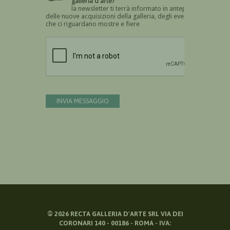
galleria d'arte?
la newsletter ti terrà informato in anteprima
delle nuove acquisizioni della galleria, degli eventi
che ci riguardano mostre e fiere
Devi confermare di essere umano
INVIA MESSAGGIO
©
2026
RECTA GALLERIA D'ARTE SRL VIA DEI
CORONARI 140 - 00186 - ROMA - IVA: