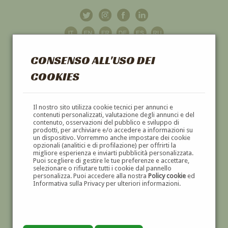
CONSENSO ALL'USO DEI
COOKIES
GALLERIA
D'ARTE
Il nostro sito utilizza cookie tecnici per annunci e
contenuti personalizzati, valutazione degli annunci e del
contenuto, osservazioni del pubblico e sviluppo di
DIPINTI E SCULTURE '800 E '900
prodotti, per archiviare e/o accedere a informazioni su
un dispositivo. Vorremmo anche impostare dei cookie
opzionali (analitici e di profilazione) per offrirti la
migliore esperienza e inviarti pubblicità personalizzata.
Puoi scegliere di gestire le tue preferenze e accettare,
selezionare o rifiutare tutti i cookie dal pannello
personalizza. Puoi accedere alla nostra
Policy cookie
ed
Informativa sulla Privacy per ulteriori informazioni.