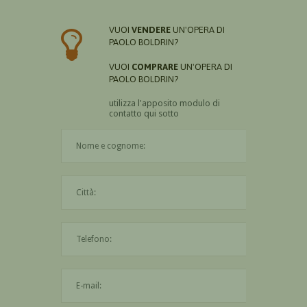
VUOI
VENDERE
UN'OPERA DI
PAOLO BOLDRIN?
VUOI
COMPRARE
UN'OPERA DI
PAOLO BOLDRIN?
utilizza l'apposito modulo di
contatto qui sotto
Il nome è obbligatorio
La città è obbligatoria
L'indirizzo mail non è valido