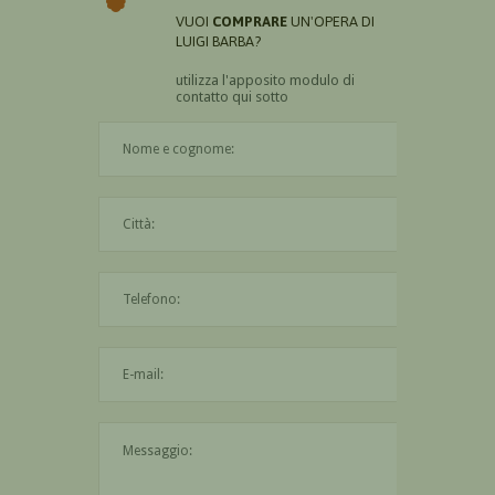
VUOI
COMPRARE
UN'OPERA DI
LUIGI BARBA?
utilizza l'apposito modulo di
contatto qui sotto
Il nome è obbligatorio
La città è obbligatoria
L'indirizzo mail non è valido
Il messaggio è obbligatorio