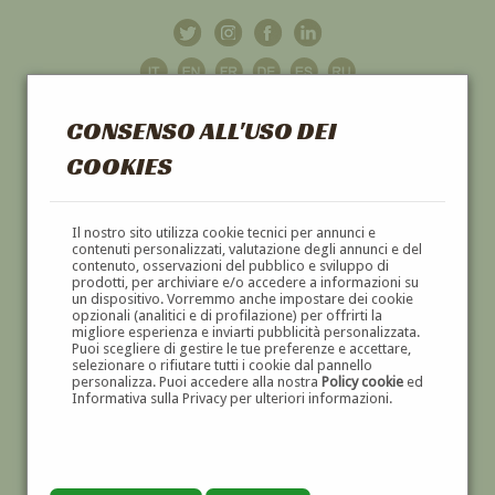
CONSENSO ALL'USO DEI
COOKIES
GALLERIA
D'ARTE
Il nostro sito utilizza cookie tecnici per annunci e
contenuti personalizzati, valutazione degli annunci e del
contenuto, osservazioni del pubblico e sviluppo di
DIPINTI E SCULTURE '800 E '900
prodotti, per archiviare e/o accedere a informazioni su
un dispositivo. Vorremmo anche impostare dei cookie
opzionali (analitici e di profilazione) per offrirti la
migliore esperienza e inviarti pubblicità personalizzata.
Puoi scegliere di gestire le tue preferenze e accettare,
selezionare o rifiutare tutti i cookie dal pannello
personalizza. Puoi accedere alla nostra
Policy cookie
ed
Informativa sulla Privacy per ulteriori informazioni.