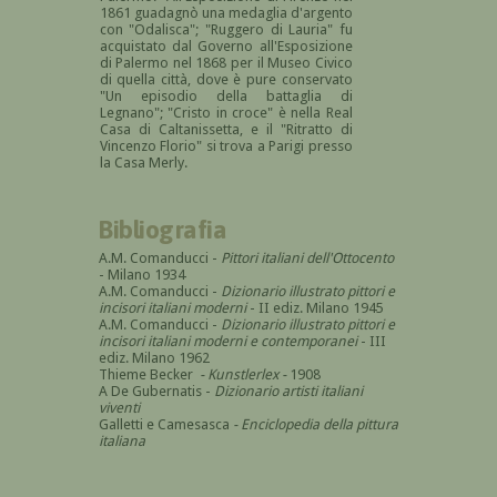
1861 guadagnò una medaglia d'argento
con "Odalisca"; "Ruggero di Lauria" fu
acquistato dal Governo all'Esposizione
di Palermo nel 1868 per il Museo Civico
di quella città, dove è pure conservato
"Un episodio della battaglia di
Legnano"; "Cristo in croce" è nella Real
Casa di Caltanissetta, e il "Ritratto di
Vincenzo Florio" si trova a Parigi presso
la Casa Merly.
Bibliografia
A.M. Comanducci -
Pittori italiani dell'Ottocento
- Milano 1934
A.M. Comanducci -
Dizionario illustrato pittori e
incisori italiani moderni
- II ediz. Milano 1945
A.M. Comanducci -
Dizionario illustrato pittori e
incisori italiani moderni e contemporanei
- III
ediz. Milano 1962
Thieme Becker
-
Kunstlerlex
-
1908
A De Gubernatis -
Dizionario artisti italiani
viventi
Galletti e Camesasca
-
Enciclopedia della pittura
italiana