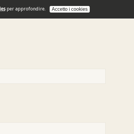
ies
per approfondire.
Accetto i cookies
L'indirizzo mail non è valido
L'indirizzo mail non è valido