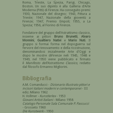
Roma, Trieste, La Spezia, Parigi, Chicago,
Boston. Un suo dipinto è alla Galleria d'Arte
Moderna (Pitti) di Firenze. Ha conseguito premi:
1930, Nazionale del disegno; 1943, Pittura a
Trieste; 1947, Nazionale della gioventù a
Firenze; 1947, Premio Empoli; 1955, a La
Spezia; 1956, al Fiorino di Firenze.
Fondatore del gruppo dell'Astrattismo classico,
insieme ai pittori
Bruno Brunetti
,
Alvaro
Monnini
,
Gualtiero Nativi
e
Mario Nuti
. Il
gruppo si formai forma nel dopoguerra sul
fervore del rinnovamento e della ricostruzione,
denominandosi inizialmente Arte d'Oggi e
dopo le mostre diFirenze neli 1945, 1948 e
1949, nel 1950 viene pubblicato e firmato
il
Manifesto dell'Astrattismo Classico
, redatto
dal filosofo Ermanno Migliorini.
Bibliografia
A.M. Comanducci -
Dizionario illustrato pittori e
incisori italiani moderni e contemporanei
- III
ediz. Milano 1962
H. Vollmer
- Kunstlerlex
- 1953
Giovani Artisti Italiani
- Milano 1958
Catalogo Personale Sala Comunale P. Pascucci
- Grosseto 1960
Die Kunstwerk
- 1950