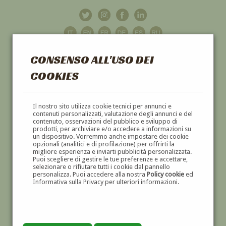
CONSENSO ALL'USO DEI
COOKIES
GALLERIA
D'ARTE
Il nostro sito utilizza cookie tecnici per annunci e
contenuti personalizzati, valutazione degli annunci e del
contenuto, osservazioni del pubblico e sviluppo di
DIPINTI E SCULTURE '800 E '900
prodotti, per archiviare e/o accedere a informazioni su
un dispositivo. Vorremmo anche impostare dei cookie
opzionali (analitici e di profilazione) per offrirti la
migliore esperienza e inviarti pubblicità personalizzata.
Puoi scegliere di gestire le tue preferenze e accettare,
selezionare o rifiutare tutti i cookie dal pannello
personalizza. Puoi accedere alla nostra
Policy cookie
ed
Informativa sulla Privacy per ulteriori informazioni.