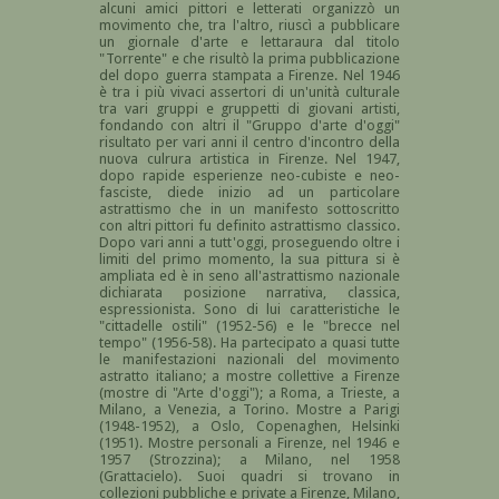
alcuni amici pittori e letterati organizzò un
movimento che, tra l'altro, riuscì a pubblicare
un giornale d'arte e lettaraura dal titolo
"Torrente" e che risultò la prima pubblicazione
del dopo guerra stampata a Firenze. Nel 1946
è tra i più vivaci assertori di un'unità culturale
tra vari gruppi e gruppetti di giovani artisti,
fondando con altri il "Gruppo d'arte d'oggi"
risultato per vari anni il centro d'incontro della
nuova culrura artistica in Firenze. Nel 1947,
dopo rapide esperienze neo-cubiste e neo-
fasciste, diede inizio ad un particolare
astrattismo che in un manifesto sottoscritto
con altri pittori fu definito astrattismo classico.
Dopo vari anni a tutt'oggi, proseguendo oltre i
limiti del primo momento, la sua pittura si è
ampliata ed è in seno all'astrattismo nazionale
dichiarata posizione narrativa, classica,
espressionista. Sono di lui caratteristiche le
"cittadelle ostili" (1952-56) e le "brecce nel
tempo" (1956-58). Ha partecipato a quasi tutte
le manifestazioni nazionali del movimento
astratto italiano; a mostre collettive a Firenze
(mostre di "Arte d'oggi"); a Roma, a Trieste, a
Milano, a Venezia, a Torino. Mostre a Parigi
(1948-1952), a Oslo, Copenaghen, Helsinki
(1951). Mostre personali a Firenze, nel 1946 e
1957 (Strozzina); a Milano, nel 1958
(Grattacielo). Suoi quadri si trovano in
collezioni pubbliche e private a Firenze, Milano,