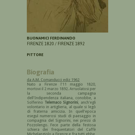
BUONAMICI FERDINANDO
FIRENZE 1820 / FIRENZE 1892
PITTORE
Biografia
da A.M. Comanducci ediz 1962
Nato a Firenze l'11 maggio 1820,
mortovi il 2 marzo 1892. Arruolatosi per
la seconda campagna
dell'Indipendenza italiana, conobbe, a
Solferino
Telemaco Signorini
, anch'egli
volontario in artiglieria, al quale si legò
di fraterna amicizia. In quell'epoca
eseguì numerosi studi di paesaggio in
compagnia del Signorini, nei pressi di
Pozzolengo. Fece parte della festosa
schiera dei frequentatori del Caffè
Michelangiolo a Firenze e fra tutti ebbe,