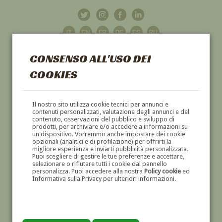
CONSENSO ALL'USO DEI
COOKIES
GALLERIA
D'ARTE
Il nostro sito utilizza cookie tecnici per annunci e
contenuti personalizzati, valutazione degli annunci e del
contenuto, osservazioni del pubblico e sviluppo di
DIPINTI E SCULTURE '800 E '900
prodotti, per archiviare e/o accedere a informazioni su
un dispositivo. Vorremmo anche impostare dei cookie
opzionali (analitici e di profilazione) per offrirti la
migliore esperienza e inviarti pubblicità personalizzata.
Puoi scegliere di gestire le tue preferenze e accettare,
selezionare o rifiutare tutti i cookie dal pannello
personalizza. Puoi accedere alla nostra
Policy cookie
ed
Informativa sulla Privacy per ulteriori informazioni.