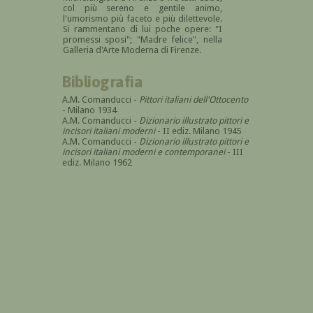
col più sereno e gentile animo,
l'umorismo più faceto e più dilettevole.
Si rammentano di lui poche opere: "I
promessi sposi"; "Madre felice", nella
Galleria d'Arte Moderna di Firenze.
Bibliografia
A.M. Comanducci -
Pittori italiani dell'Ottocento
- Milano 1934
A.M. Comanducci -
Dizionario illustrato pittori e
incisori italiani moderni
- II ediz. Milano 1945
A.M. Comanducci -
Dizionario illustrato pittori e
incisori italiani moderni e contemporanei
- III
ediz. Milano 1962