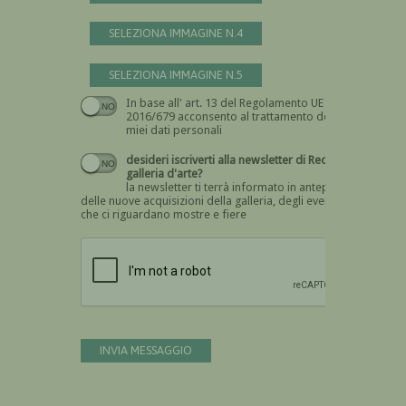
SELEZIONA IMMAGINE N.4
SELEZIONA IMMAGINE N.5
In base all' art. 13 del Regolamento UE n.
Devi dare il consenso
2016/679 acconsento al trattamento dei
miei dati personali
desideri iscriverti alla newsletter di Recta
galleria d'arte?
la newsletter ti terrà informato in anteprima
delle nuove acquisizioni della galleria, degli eventi
che ci riguardano mostre e fiere
Devi confermare di essere umano
INVIA MESSAGGIO