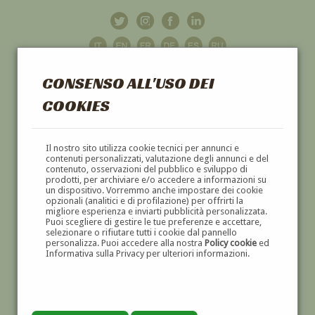
CONSENSO ALL'USO DEI
COOKIES
GALLERIA
D'ARTE
Il nostro sito utilizza cookie tecnici per annunci e
contenuti personalizzati, valutazione degli annunci e del
contenuto, osservazioni del pubblico e sviluppo di
DIPINTI E SCULTURE '800 E '900
prodotti, per archiviare e/o accedere a informazioni su
un dispositivo. Vorremmo anche impostare dei cookie
opzionali (analitici e di profilazione) per offrirti la
migliore esperienza e inviarti pubblicità personalizzata.
Puoi scegliere di gestire le tue preferenze e accettare,
selezionare o rifiutare tutti i cookie dal pannello
personalizza. Puoi accedere alla nostra
Policy cookie
ed
Informativa sulla Privacy per ulteriori informazioni.