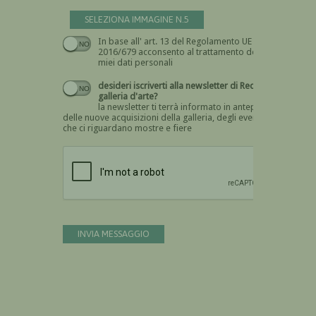
SELEZIONA IMMAGINE N.5
In base all' art. 13 del Regolamento UE n.
Devi dare il consenso
2016/679 acconsento al trattamento dei
miei dati personali
desideri iscriverti alla newsletter di Recta
galleria d'arte?
la newsletter ti terrà informato in anteprima
delle nuove acquisizioni della galleria, degli eventi
che ci riguardano mostre e fiere
Devi confermare di essere umano
INVIA MESSAGGIO