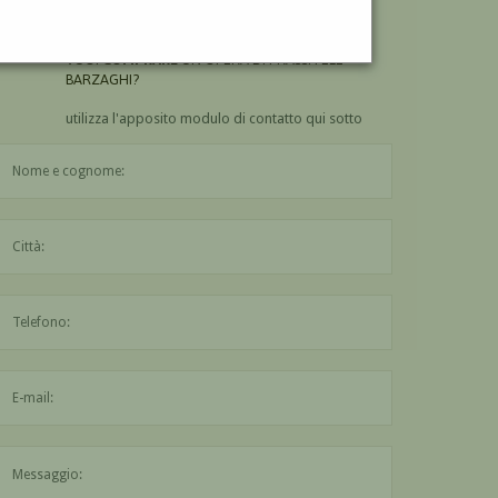
BARZAGHI?
VUOI
COMPRARE
UN'OPERA DI PRASSITELE
BARZAGHI?
utilizza l'apposito modulo di contatto qui sotto
Il nome è obbligatorio
La città è obbligatoria
L'indirizzo mail non è valido
Il messaggio è obbligatorio