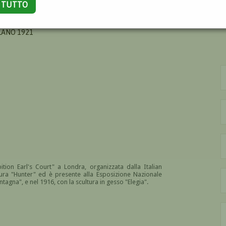
A TUTTO
ELE
LANO 1921
ibition Earl's Court" a Londra, organizzata dalla Italian
a "Hunter" ed è presente alla Esposizione Nazionale
ntagna", e nel 1916, con la scultura in gesso "Elegia".