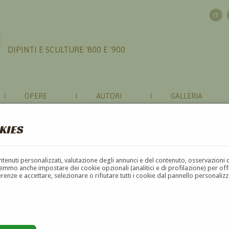
DIPINTI E SCULTURE '800 E '900
OPERE
AUTORI
GALLERIA
KIES
contenuti personalizzati, valutazione degli annunci e del contenuto, osservazioni 
mmo anche impostare dei cookie opzionali (analitici e di profilazione) per offrir
erenze e accettare, selezionare o rifiutare tutti i cookie dal pannello personali