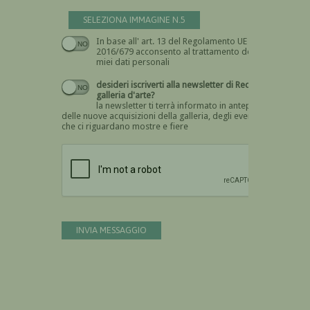
SELEZIONA IMMAGINE N.5
In base all' art. 13 del Regolamento UE n.
Devi dare il consenso
2016/679 acconsento al trattamento dei
miei dati personali
desideri iscriverti alla newsletter di Recta
galleria d'arte?
la newsletter ti terrà informato in anteprima
delle nuove acquisizioni della galleria, degli eventi
che ci riguardano mostre e fiere
Devi confermare di essere umano
INVIA MESSAGGIO