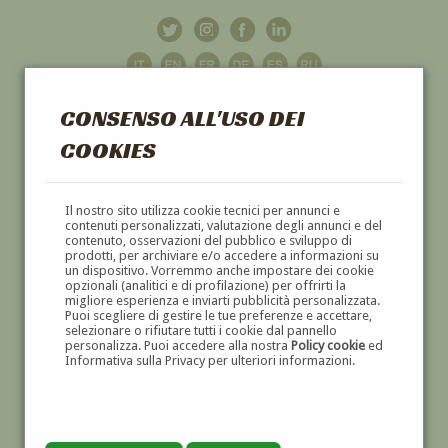
CONSENSO ALL'USO DEI
COOKIES
GALLERIA
D'ARTE
Il nostro sito utilizza cookie tecnici per annunci e
contenuti personalizzati, valutazione degli annunci e del
contenuto, osservazioni del pubblico e sviluppo di
DIPINTI E SCULTURE '800 E '900
prodotti, per archiviare e/o accedere a informazioni su
un dispositivo. Vorremmo anche impostare dei cookie
opzionali (analitici e di profilazione) per offrirti la
migliore esperienza e inviarti pubblicità personalizzata.
Puoi scegliere di gestire le tue preferenze e accettare,
selezionare o rifiutare tutti i cookie dal pannello
personalizza. Puoi accedere alla nostra
Policy cookie
ed
Informativa sulla Privacy per ulteriori informazioni.