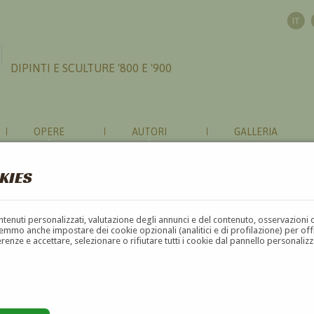
DIPINTI E SCULTURE '800 E '900
OPERE
AUTORI
GALLERIA
KIES
contenuti personalizzati, valutazione degli annunci e del contenuto, osservazioni 
mmo anche impostare dei cookie opzionali (analitici e di profilazione) per offrir
erenze e accettare, selezionare o rifiutare tutti i cookie dal pannello personali