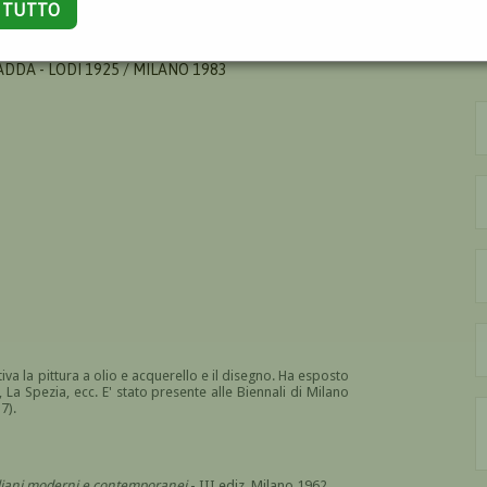
A TUTTO
ADDA - LODI 1925 / MILANO 1983
iva la pittura a olio e acquerello e il disegno. Ha esposto
, La Spezia, ecc. E' stato presente alle Biennali di Milano
7).
italiani moderni e contemporanei
- III ediz. Milano 1962