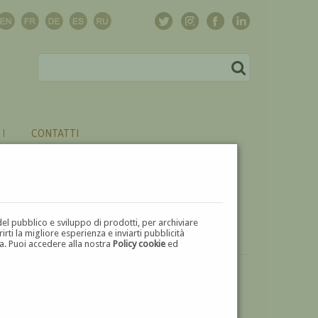
CONTATTI
del pubblico e sviluppo di prodotti, per archiviare
ti la migliore esperienza e inviarti pubblicità
zza. Puoi accedere alla nostra
Policy cookie
ed
VUOI
VENDERE
UN'OPERA DI LUIGI BRAMBATI?