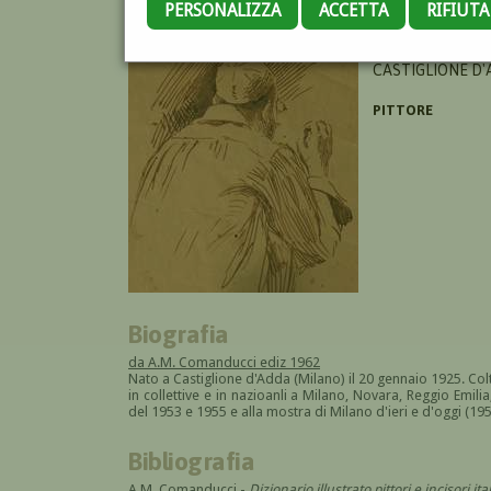
PERSONALIZZA
ACCETTA
RIFIUT
BRAMBATI LUIGI
CASTIGLIONE D'
PITTORE
Biografia
da A.M. Comanducci ediz 1962
Nato a Castiglione d'Adda (Milano) il 20 gennaio 1925. Colt
in collettive e in nazioanli a Milano, Novara, Reggio Emilia
del 1953 e 1955 e alla mostra di Milano d'ieri e d'oggi (195
Bibliografia
A.M. Comanducci -
Dizionario illustrato pittori e incisori 