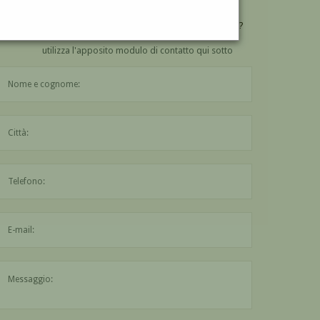
VUOI
COMPRARE
UN'OPERA DI LUIGI BRAMBATI?
utilizza l'apposito modulo di contatto qui sotto
Il nome è obbligatorio
La città è obbligatoria
L'indirizzo mail non è valido
Il messaggio è obbligatorio