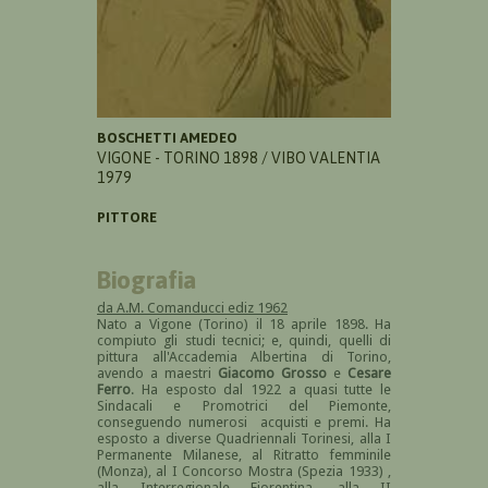
BOSCHETTI AMEDEO
VIGONE - TORINO 1898 / VIBO VALENTIA
1979
PITTORE
Biografia
da A.M. Comanducci ediz 1962
Nato a Vigone (Torino) il 18 aprile 1898. Ha
compiuto gli studi tecnici; e, quindi, quelli di
pittura all'Accademia Albertina di Torino,
avendo a maestri
Giacomo Grosso
e
Cesare
Ferro
. Ha esposto dal 1922 a quasi tutte le
Sindacali e Promotrici del Piemonte,
conseguendo numerosi acquisti e premi. Ha
esposto a diverse Quadriennali Torinesi, alla I
Permanente Milanese, al Ritratto femminile
(Monza), al I Concorso Mostra (Spezia 1933) ,
alla Interregionale Fiorentina, alla II