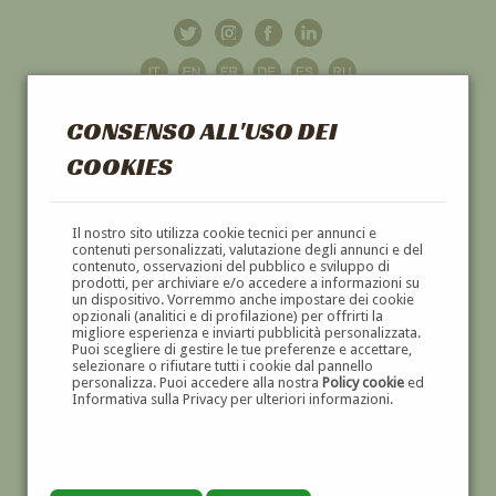
CONSENSO ALL'USO DEI
COOKIES
GALLERIA
D'ARTE
Il nostro sito utilizza cookie tecnici per annunci e
contenuti personalizzati, valutazione degli annunci e del
contenuto, osservazioni del pubblico e sviluppo di
DIPINTI E SCULTURE '800 E '900
prodotti, per archiviare e/o accedere a informazioni su
un dispositivo. Vorremmo anche impostare dei cookie
opzionali (analitici e di profilazione) per offrirti la
migliore esperienza e inviarti pubblicità personalizzata.
Puoi scegliere di gestire le tue preferenze e accettare,
selezionare o rifiutare tutti i cookie dal pannello
personalizza. Puoi accedere alla nostra
Policy cookie
ed
Informativa sulla Privacy per ulteriori informazioni.