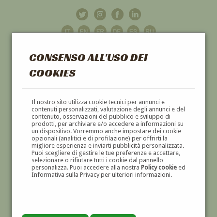
CONSENSO ALL'USO DEI
COOKIES
GALLERIA
D'ARTE
Il nostro sito utilizza cookie tecnici per annunci e
contenuti personalizzati, valutazione degli annunci e del
contenuto, osservazioni del pubblico e sviluppo di
DIPINTI E SCULTURE '800 E '900
prodotti, per archiviare e/o accedere a informazioni su
un dispositivo. Vorremmo anche impostare dei cookie
opzionali (analitici e di profilazione) per offrirti la
migliore esperienza e inviarti pubblicità personalizzata.
Puoi scegliere di gestire le tue preferenze e accettare,
selezionare o rifiutare tutti i cookie dal pannello
personalizza. Puoi accedere alla nostra
Policy cookie
ed
Informativa sulla Privacy per ulteriori informazioni.