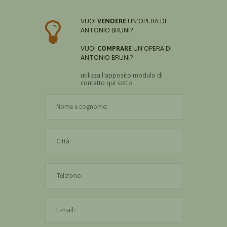
VUOI
VENDERE
UN'OPERA DI
ANTONIO BRUNI?
VUOI
COMPRARE
UN'OPERA DI
ANTONIO BRUNI?
utilizza l'apposito modulo di
contatto qui sotto
Il nome è obbligatorio
La città è obbligatoria
L'indirizzo mail non è valido