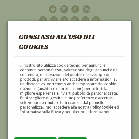
CONSENSO ALL'USO DEI
COOKIES
GALLERIA
D'ARTE
Il nostro sito utilizza cookie tecnici per annunci e
contenuti personalizzati, valutazione degli annunci e del
contenuto, osservazioni del pubblico e sviluppo di
DIPINTI E SCULTURE '800 E '900
prodotti, per archiviare e/o accedere a informazioni su
un dispositivo. Vorremmo anche impostare dei cookie
opzionali (analitici e di profilazione) per offrirti la
migliore esperienza e inviarti pubblicità personalizzata.
Puoi scegliere di gestire le tue preferenze e accettare,
selezionare o rifiutare tutti i cookie dal pannello
personalizza. Puoi accedere alla nostra
Policy cookie
ed
Informativa sulla Privacy per ulteriori informazioni.