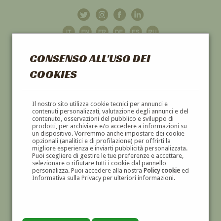
CONSENSO ALL'USO DEI
COOKIES
GALLERIA
D'ARTE
Il nostro sito utilizza cookie tecnici per annunci e
contenuti personalizzati, valutazione degli annunci e del
contenuto, osservazioni del pubblico e sviluppo di
DIPINTI E SCULTURE '800 E '900
prodotti, per archiviare e/o accedere a informazioni su
un dispositivo. Vorremmo anche impostare dei cookie
opzionali (analitici e di profilazione) per offrirti la
migliore esperienza e inviarti pubblicità personalizzata.
Puoi scegliere di gestire le tue preferenze e accettare,
selezionare o rifiutare tutti i cookie dal pannello
personalizza. Puoi accedere alla nostra
Policy cookie
ed
Informativa sulla Privacy per ulteriori informazioni.