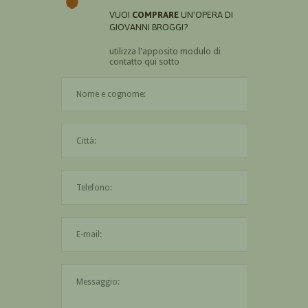
VUOI
COMPRARE
UN'OPERA DI
GIOVANNI BROGGI?
utilizza l'apposito modulo di
contatto qui sotto
Il nome è obbligatorio
La città è obbligatoria
L'indirizzo mail non è valido
Il messaggio è obbligatorio