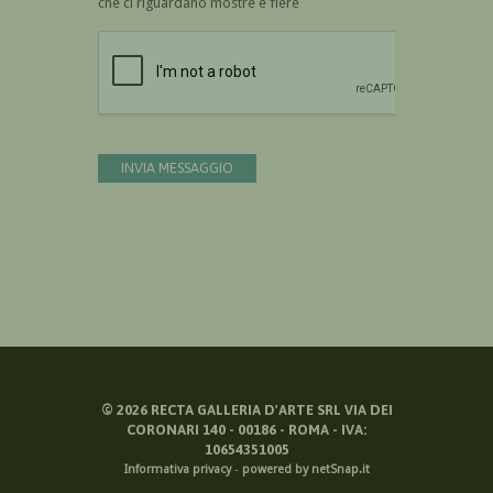
che ci riguardano mostre e fiere
Devi confermare di essere umano
INVIA MESSAGGIO
©
2026
RECTA GALLERIA D'ARTE SRL VIA DEI
CORONARI 140 - 00186 - ROMA - IVA:
10654351005
Informativa privacy
-
powered by netSnap.it