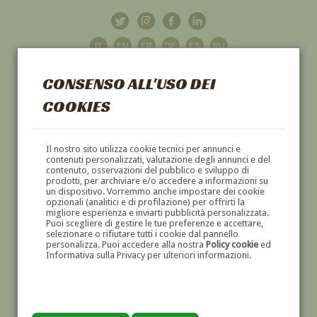
CONSENSO ALL'USO DEI
COOKIES
GALLERIA
D'ARTE
Il nostro sito utilizza cookie tecnici per annunci e
contenuti personalizzati, valutazione degli annunci e del
contenuto, osservazioni del pubblico e sviluppo di
DIPINTI E SCULTURE '800 E '900
prodotti, per archiviare e/o accedere a informazioni su
un dispositivo. Vorremmo anche impostare dei cookie
opzionali (analitici e di profilazione) per offrirti la
migliore esperienza e inviarti pubblicità personalizzata.
Puoi scegliere di gestire le tue preferenze e accettare,
selezionare o rifiutare tutti i cookie dal pannello
personalizza. Puoi accedere alla nostra
Policy cookie
ed
Informativa sulla Privacy per ulteriori informazioni.