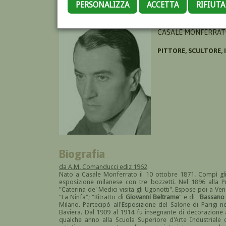
PERSONALIZZA
ACCETTA
RIFIUT
BUFFA GIOVANNI
CASALE MONFERRATO
PITTORE, SCULTORE, 
Biografia
da A.M. Comanducci ediz 1962
Nato a Casale Monferrato il 10 ottobre 1871. Compì gli
esposizione milanese con tre bozzetti. Nel 1896 alla 
"Caterina de' Medici visita gli Ugonotti". Espose poi a Vene
"La Ninfa"; "Ritratto di
Giovanni Beltrame
" e di "
Bassano 
Milano. Partecipò all'Esposizione del Salone di Parigi
Baviera. Dal 1909 al 1914 fu insegnante di decorazione a
qualche anno alla Scuola Superiore d'Arte Industriale de