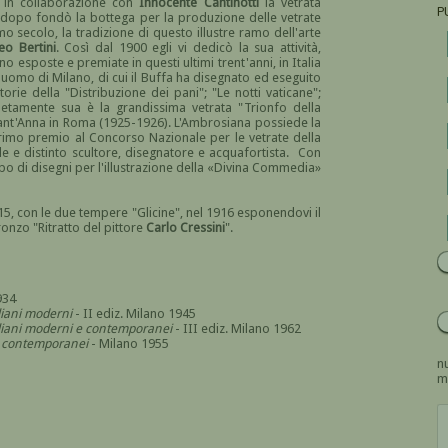
o in collaborazione con
Innocente Cantinotti
la vetrata
P
no dopo fondò la bottega per la produzione delle vetrate
o secolo, la tradizione di questo illustre ramo dell'arte
o Bertini
. Così dal 1900 egli vi dedicò la sua attività,
 esposte e premiate in questi ultimi trent'anni, in Italia
 Duomo di Milano, di cui il Buffa ha disegnato ed eseguito
orie della "Distribuzione dei pani"; "Le notti vaticane";
letamente sua è la grandissima vetrata "Trionfo della
i Sant'Anna in Roma (1925-1926). L'Ambrosiana possiede la
primo premio al Concorso Nazionale per le vetrate della
le e distinto scultore, disegnatore e acquafortista. Con
po di disegni per l'illustrazione della «Divina Commedia»
15, con le due tempere "Glicine", nel 1916 esponendovi il
ronzo "Ritratto del pittore
Carlo Cressini
".
934
aliani moderni
- II ediz. Milano 1945
italiani moderni e contemporanei
- III ediz. Milano 1962
i e contemporanei
- Milano 1955
nu
m