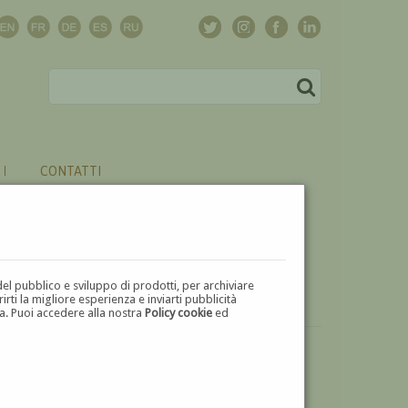
CONTATTI
del pubblico e sviluppo di prodotti, per archiviare
ti la migliore esperienza e inviarti pubblicità
zza. Puoi accedere alla nostra
Policy cookie
ed
VUOI
VENDERE
UN'OPERA DI GIOVANNI BUFFA?