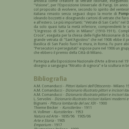
artistica come creatore di vetrate istoriate, eseguend
"Visione", per l'Esposizione Universale di Parigi. Un an
col proposito di evolvere, secondo lo spirito del ventesim
italiana rimasto senza seguaci dopo la morte di
Pompe
ideando bozzetti e disegnando cartoni di vetrate che furono
e all'estero. Le più importanti: "Vetrate di San Carlo" nel
da solo quasi tutta la metà inferiore, comprendenti le st
"L'ingresso di San Carlo in Milano" (1910-1911). Comp
Croce", eseguita per la chiesa delle Figlie Missionarie d
grande vetrata di "Sant'Agostino" che nel 1908 ebbe il 
Basilica di San Paolo fuori le mura, in Roma. Fu pure abi
"Persecutori e perseguitati" espose pure nel 1906 un grup
che ebbero il premio della Città di Milano.
Partecipa alla Esposizione Nazionale d'Arte a Brera nel 19
disegno a sanguigna "Ritratto di signora" e la scultura in b
Bibliografia
A.M. Comanducci -
Pittori italiani dell'Ottocento
- Milano 1
A.M. Comanducci -
Dizionario illustrato pittori e incisori it
A.M. Comanducci -
Dizionario illustrato pittori e incisori 
L. Servolini -
Dizionario illustrato incisori italiani modern
Bignami -
Pittura lombarda del sec XIX
- 1900
Thieme Becker -
Kunstlerlex
- 1911
H. Vollmer -
Kunstlerlex
- 1953
Natura ed Arte
- 1895/96 1905/06
Arte e Storia
- 1905
Emporium
- 1917