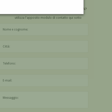
VUOI
COMPRARE
UN'OPERA DI GIOVANNI BUFFA?
utilizza l'apposito modulo di contatto qui sotto
Il nome è obbligatorio
La città è obbligatoria
L'indirizzo mail non è valido
Il messaggio è obbligatorio