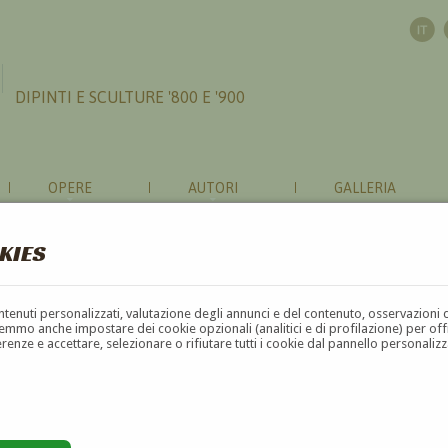
DIPINTI E SCULTURE '800 E '900
OPERE
AUTORI
GALLERIA
KIES
contenuti personalizzati, valutazione degli annunci e del contenuto, osservazioni 
mmo anche impostare dei cookie opzionali (analitici e di profilazione) per offrir
erenze e accettare, selezionare o rifiutare tutti i cookie dal pannello personali