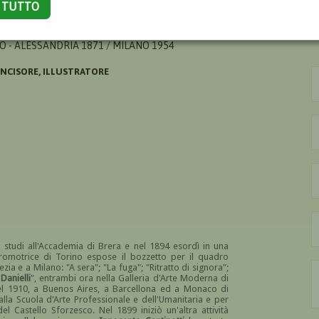
A TUTTO
 - ALESSANDRIA 1871 / MILANO 1954
INCISORE, ILLUSTRATORE
 studi all'Accademia di Brera e nel 1894 esordì in una
Promotrice di Torino espose il bozzetto per il quadro
zia e a Milano: "A sera"; "La fuga"; "Ritratto di signora";
Danielli
", entrambi ora nella Galleria d'Arte Moderna di
 nel 1910, a Buenos Aires, a Barcellona ed a Monaco di
lla Scuola d'Arte Professionale e dell'Umanitaria e per
l Castello Sforzesco. Nel 1899 iniziò un'altra attività