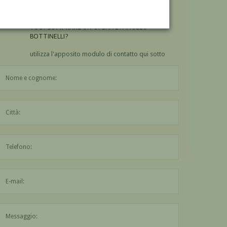
BOTTINELLI?
VUOI
COMPRARE
UN'OPERA DI ANGELO
BOTTINELLI?
utilizza l'apposito modulo di contatto qui sotto
Il nome è obbligatorio
La città è obbligatoria
L'indirizzo mail non è valido
Il messaggio è obbligatorio