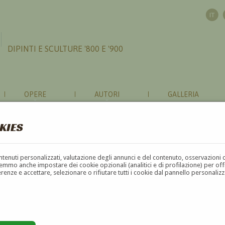
DIPINTI E SCULTURE '800 E '900
OPERE
AUTORI
GALLERIA
KIES
contenuti personalizzati, valutazione degli annunci e del contenuto, osservazioni 
mmo anche impostare dei cookie opzionali (analitici e di profilazione) per offrir
erenze e accettare, selezionare o rifiutare tutti i cookie dal pannello personali