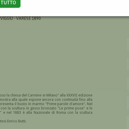
A TUTTO
 VIGGIÙ - VARESE 1890
sso la chiesa del Carmine in Milano" alla XXXVII edizione
, mostra alla quale espone ancora con continuità fino alla
e presenta il busto in marmo "Prime parole d'amore". Nel
o con la scultura in gesso bronzato "Le prime pose" e le
" e nel 1883 è alla Nazionale di Roma con la scultura
esi Enrico Butti.