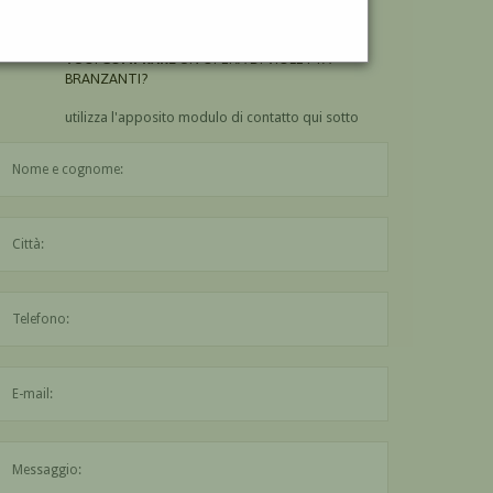
BRANZANTI?
VUOI
COMPRARE
UN'OPERA DI VIOLETTA
BRANZANTI?
utilizza l'apposito modulo di contatto qui sotto
Il nome è obbligatorio
La città è obbligatoria
L'indirizzo mail non è valido
Il messaggio è obbligatorio