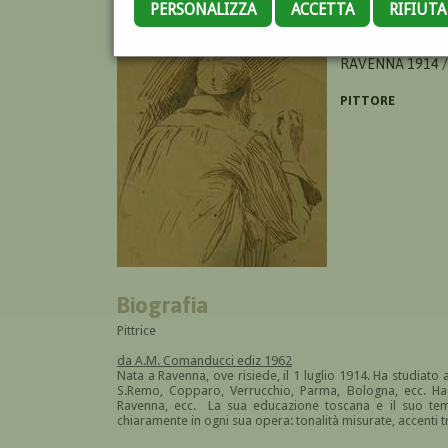
PERSONALIZZA
ACCETTA
RIFIUT
BRANZANTI VIOL
RAVENNA 1914 
PITTORE
Biografia
Pittrice
da A.M. Comanducci ediz 1962
Nata a Ravenna, ove risiede, il 1 luglio 1914. Ha studiato
S.Remo, Copparo, Verrucchio, Parma, Bologna, ecc. Ha 
Ravenna, ecc. La sua educazione toscana e il suo t
chiaramente in ogni sua opera: tonalità misurate, accenti 