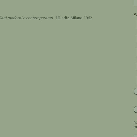
P
italiani moderni e contemporanei
- III ediz. Milano 1962
nu
m