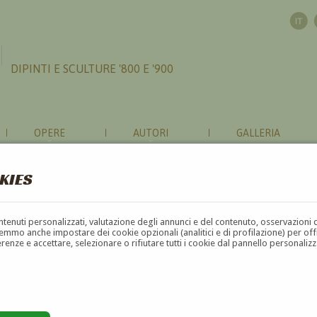
DIPINTI E SCULTURE '800 E '900
OPERE
AUTORI
GALLERIA
KIES
contenuti personalizzati, valutazione degli annunci e del contenuto, osservazioni 
mmo anche impostare dei cookie opzionali (analitici e di profilazione) per offrir
erenze e accettare, selezionare o rifiutare tutti i cookie dal pannello personali