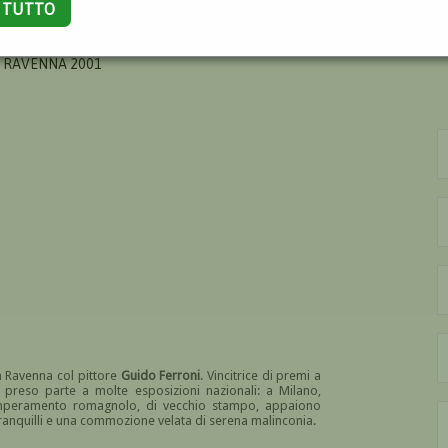
A TUTTO
ETTA
/ RAVENNA 2001
 a Ravenna col pittore
Guido Ferroni
. Vincitrice di premi a
preso parte a molte esposizioni nazionali: a Milano,
emperamento romagnolo, di vecchio stampo, appaiono
tranquilli e una commozione velata di serena malinconia.