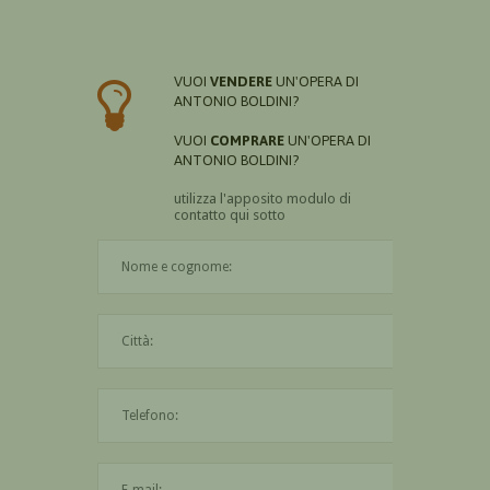
VUOI
VENDERE
UN'OPERA DI
ANTONIO BOLDINI?
VUOI
COMPRARE
UN'OPERA DI
ANTONIO BOLDINI?
utilizza l'apposito modulo di
contatto qui sotto
Il nome è obbligatorio
La città è obbligatoria
L'indirizzo mail non è valido