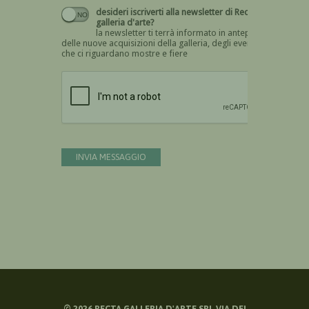
desideri iscriverti alla newsletter di Recta
galleria d'arte?
la newsletter ti terrà informato in anteprima
delle nuove acquisizioni della galleria, degli eventi
che ci riguardano mostre e fiere
Devi confermare di essere umano
INVIA MESSAGGIO
©
2026
RECTA GALLERIA D'ARTE SRL VIA DEI