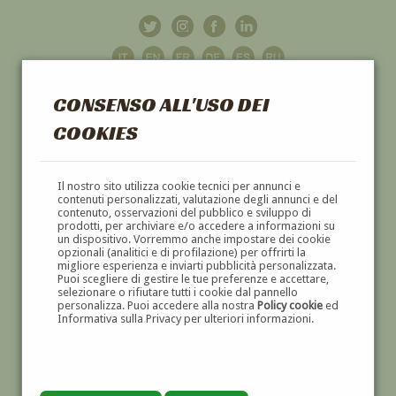
CONSENSO ALL'USO DEI
COOKIES
GALLERIA
D'ARTE
Il nostro sito utilizza cookie tecnici per annunci e
contenuti personalizzati, valutazione degli annunci e del
contenuto, osservazioni del pubblico e sviluppo di
DIPINTI E SCULTURE '800 E '900
prodotti, per archiviare e/o accedere a informazioni su
un dispositivo. Vorremmo anche impostare dei cookie
opzionali (analitici e di profilazione) per offrirti la
migliore esperienza e inviarti pubblicità personalizzata.
Puoi scegliere di gestire le tue preferenze e accettare,
selezionare o rifiutare tutti i cookie dal pannello
personalizza. Puoi accedere alla nostra
Policy cookie
ed
Informativa sulla Privacy per ulteriori informazioni.