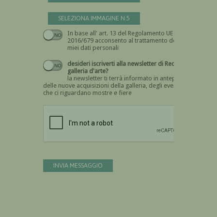
SELEZIONA IMMAGINE N.5
In base all' art. 13 del Regolamento UE n.
Devi dare il consenso
2016/679 acconsento al trattamento dei
miei dati personali
desideri iscriverti alla newsletter di Recta
galleria d'arte?
la newsletter ti terrà informato in anteprima
delle nuove acquisizioni della galleria, degli eventi
che ci riguardano mostre e fiere
Devi confermare di essere umano
INVIA MESSAGGIO