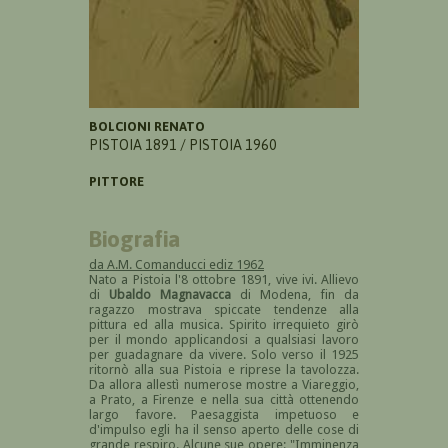
BOLCIONI RENATO
PISTOIA 1891 / PISTOIA 1960
PITTORE
Biografia
da A.M. Comanducci ediz 1962
Nato a Pistoia l'8 ottobre 1891, vive ivi. Allievo
di
Ubaldo Magnavacca
di Modena, fin da
ragazzo mostrava spiccate tendenze alla
pittura ed alla musica. Spirito irrequieto girò
per il mondo applicandosi a qualsiasi lavoro
per guadagnare da vivere. Solo verso il 1925
ritornò alla sua Pistoia e riprese la tavolozza.
Da allora allestì numerose mostre a Viareggio,
a Prato, a Firenze e nella sua città ottenendo
largo favore. Paesaggista impetuoso e
d'impulso egli ha il senso aperto delle cose di
grande respiro. Alcune sue opere: "Imminenza