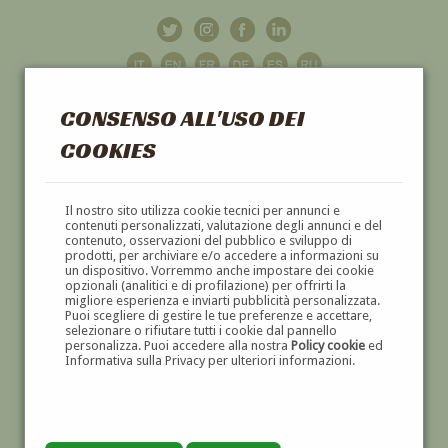
CONSENSO ALL'USO DEI
COOKIES
GALLERIA
D'ARTE
Il nostro sito utilizza cookie tecnici per annunci e
contenuti personalizzati, valutazione degli annunci e del
contenuto, osservazioni del pubblico e sviluppo di
DIPINTI E SCULTURE '800 E '900
prodotti, per archiviare e/o accedere a informazioni su
un dispositivo. Vorremmo anche impostare dei cookie
opzionali (analitici e di profilazione) per offrirti la
migliore esperienza e inviarti pubblicità personalizzata.
Puoi scegliere di gestire le tue preferenze e accettare,
selezionare o rifiutare tutti i cookie dal pannello
personalizza. Puoi accedere alla nostra
Policy cookie
ed
Informativa sulla Privacy per ulteriori informazioni.