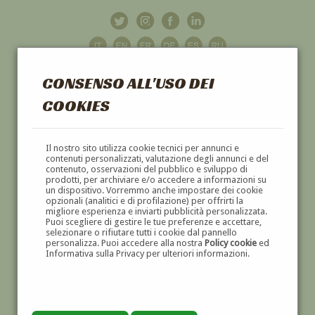
CONSENSO ALL'USO DEI
COOKIES
GALLERIA
D'ARTE
Il nostro sito utilizza cookie tecnici per annunci e
contenuti personalizzati, valutazione degli annunci e del
contenuto, osservazioni del pubblico e sviluppo di
DIPINTI E SCULTURE '800 E '900
prodotti, per archiviare e/o accedere a informazioni su
un dispositivo. Vorremmo anche impostare dei cookie
opzionali (analitici e di profilazione) per offrirti la
migliore esperienza e inviarti pubblicità personalizzata.
Puoi scegliere di gestire le tue preferenze e accettare,
selezionare o rifiutare tutti i cookie dal pannello
personalizza. Puoi accedere alla nostra
Policy cookie
ed
Informativa sulla Privacy per ulteriori informazioni.