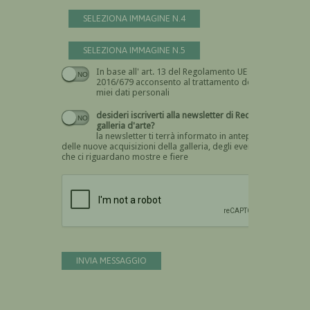
SELEZIONA IMMAGINE N.4
SELEZIONA IMMAGINE N.5
In base all' art. 13 del Regolamento UE n.
Devi dare il consenso
2016/679 acconsento al trattamento dei
miei dati personali
desideri iscriverti alla newsletter di Recta
galleria d'arte?
la newsletter ti terrà informato in anteprima
delle nuove acquisizioni della galleria, degli eventi
che ci riguardano mostre e fiere
Devi confermare di essere umano
INVIA MESSAGGIO