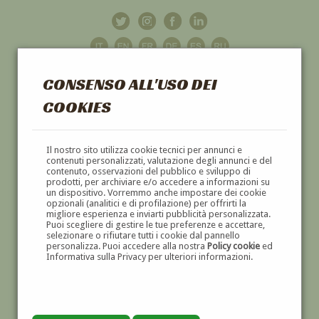
CONSENSO ALL'USO DEI
COOKIES
GALLERIA
D'ARTE
Il nostro sito utilizza cookie tecnici per annunci e
contenuti personalizzati, valutazione degli annunci e del
contenuto, osservazioni del pubblico e sviluppo di
DIPINTI E SCULTURE '800 E '900
prodotti, per archiviare e/o accedere a informazioni su
un dispositivo. Vorremmo anche impostare dei cookie
opzionali (analitici e di profilazione) per offrirti la
migliore esperienza e inviarti pubblicità personalizzata.
Puoi scegliere di gestire le tue preferenze e accettare,
selezionare o rifiutare tutti i cookie dal pannello
personalizza. Puoi accedere alla nostra
Policy cookie
ed
Informativa sulla Privacy per ulteriori informazioni.