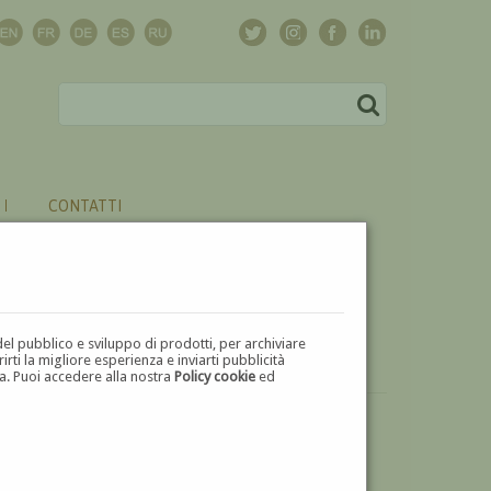
CONTATTI
del pubblico e sviluppo di prodotti, per archiviare
ti la migliore esperienza e inviarti pubblicità
zza. Puoi accedere alla nostra
Policy cookie
ed
VUOI
VENDERE
UN'OPERA DI SANZIO BLASI?