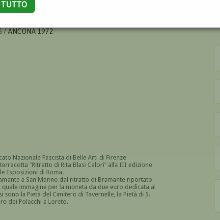
A TUTTO
 / ANCONA 1972
ato Nazionale Fascista di Belle Arti di Firenze
rracotta "Ritratto di Rita Blasi Calori" alla III edizione
le Esposizioni di Roma.
amante a San Marino dal ritratto di Bramante riportato
zata quale immagine per la moneta da due euro dedicata ai
ono la Pietà del Cimitero di Tavernelle, la Pietà di S.
o dei Polacchi a Loreto.