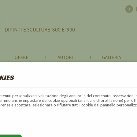
DIPINTI E SCULTURE '800 E '900
OPERE
AUTORI
GALLERIA
KIES
contenuti personalizzati, valutazione degli annunci e del contenuto, osservazioni 
mmo anche impostare dei cookie opzionali (analitici e di profilazione) per offrir
erenze e accettare, selezionare o rifiutare tutti i cookie dal pannello personali