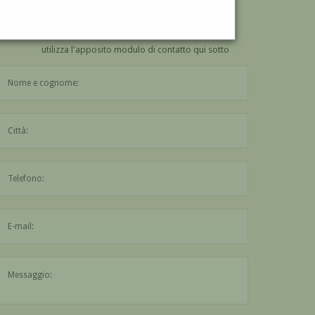
VUOI
COMPRARE
UN'OPERA DI SANZIO BLASI?
utilizza l'apposito modulo di contatto qui sotto
Il nome è obbligatorio
La città è obbligatoria
L'indirizzo mail non è valido
Il messaggio è obbligatorio