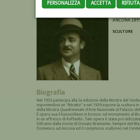
PERSONALIZZA
ACCETTA
RIFIUT
BLASI SANZIO
ANCONA 1895
SCULTORE
Biografia
Nel 1933 partecipa alla Ia edizione della Mostra del
Sindac
esponendovi un "Ritratto" e nel 1939 espone la scultura in te
della Mostra Quadriennale d'Arte Nazionale al Palazzo del
È opera sua il bassorilievo in bronzo sul monumento al Br
in un affresco di Raffaello. Tale opera è stata poi utiliz
500 anni dalla morte di Donato Bramante. Sempre del Blasi s
Domenico ad Ancona ed il complesso scultoreo nel Cimiter