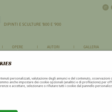
DIPINTI E SCULTURE '800 E '900
OPERE
AUTORI
GALLERIA
KIES
contenuti personalizzati, valutazione degli annunci e del contenuto, osservazioni 
mmo anche impostare dei cookie opzionali (analitici e di profilazione) per offrir
erenze e accettare, selezionare o rifiutare tutti i cookie dal pannello personali