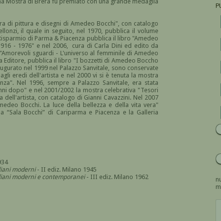
d una Mostra di Brera fu premiato con una grande medaglia
P
ra di pittura e disegni di Amedeo Bocchi", con catalogo
llonzi, il quale in seguito, nel 1970, pubblica il volume
Risparmio di Parma & Piacenza pubblica il libro "Amedeo
1916 - 1976" e nel 2006, cura di Carla Dini ed edito da
o "Amorevoli sguardi - L'universo al femminile di Amedeo
 Editore, pubblica il libro "I bozzetti di Amedeo Boccho
gurato nel 1999 nel Palazzo Sanvitale, sono conservate
 eredi dell'artista e nel 2000 vi si è tenuta la mostra
enza". Nel 1996, sempre a Palazzo Sanvitale, era stata
nni dopo" e nel 2001/2002 la mostra celebrativa "Tesori
 dell'artista, con catalogo di Gianni Cavazzini. Nel 2007
edeo Bocchi. La luce della bellezza e della vita vera"
la “Sala Bocchi” di Cariparma e Piacenza e la Galleria
934
aliani moderni
- II ediz. Milano 1945
italiani moderni e contemporanei
- III ediz. Milano 1962
nu
m