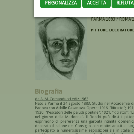
PERSONALIZZA
ACCETTA
RIFIUT
BOCCHI AMEDEO
PARMA 1883 / ROMA 
PITTORE, DECORATOR
Biografia
da A. M. Comanducci ediz 1962
Nato a Parma il 24 agosto 1883. Studiò nell'Accademia
Padova con
Achille Casanova
. Opere: 1916, "Ritratto"; 19
1920, "Pescatori delle paludi pontine"; 1921, "Ritratto"; 
nel giorno della Madonna". Il Bocchi può dirsi il pitt
esprimono di preferenza una garbata intimità domenica
decorato il salone del Consiglio con motivi adatti al luo
partecipato a numerosissime esposizioni sia in Italia c