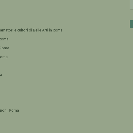
amatori e cultori di Belle Arti in Roma
, Roma
, Roma
 Roma
ia
a
izioni, Roma