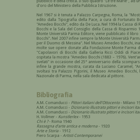
pubblico e della critica. Il suo quadro "Le tre Marie", a
d'oro del Ministero della Pubblica Istruzione.
Nel 1967 si è tenuta a Palazzo Carpegna, Roma, la "Most
edito dalla Tipografia della Pace, a cura di Fortunato Be
"Amedeo Bocchi", edito da De Luca. Nel 1994 la Cassa di 
Bocchi e la Sala del Consiglio della Cassa di Risparmio 
Monte Università Parma Editore, viene pubblicato il libr
Bocchi". Nel 2007 infine sempre la Monte Università Parma
per il Duomo di Messina". Nel Museo Amedeo Bocchi, inau
molte sue opere donate alla Fondazione Monte Parma dagli
"Capolavori di Bocchi dalla Galleria Ricci Oddi di Piac
ospitata la mostra "Amedeo Bocchi (1883 – 1976). Vent’a
svelati" in occasione del 25° anniversario della scomparsa
infine la grande mostra, curata da Luciano Caramel, "Am
svoltasi tra Palazzo Pigorini, il Museo Amedeo Bocchi, 
Nazionale di Parma, nella sala dedicata al pittore.
Bibliografia
A.M. Comanducci -
Pittori italiani dell'Ottocento
- Milano 1
A.M. Comanducci -
Dizionario illustrato pittori e incisori it
A.M. Comanducci -
Dizionario illustrato pittori e incisori 
H. Vollmer -
Kunstlerlex
- 1953
Chi è ?
- Roma 1940
Rassegna d'arte antica e moderna
- 1920
Arte e Storia
- 1912
Piero Scarpa -
Artisti Contemporanei