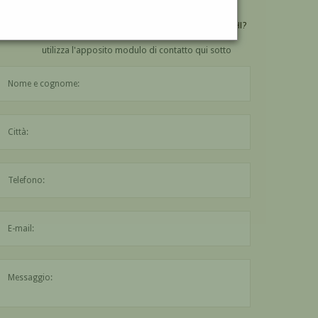
VUOI
COMPRARE
UN'OPERA DI AMEDEO BOCCHI?
utilizza l'apposito modulo di contatto qui sotto
Il nome è obbligatorio
La città è obbligatoria
L'indirizzo mail non è valido
Il messaggio è obbligatorio