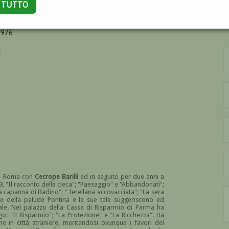
A TUTTO
1976
E
 di Roma con
Cecrope Barilli
ed in seguito per due anni a
19, "Il racconto della cieca"; "Paesaggio" e "Abbandonati";
"La capanna di Badino"; "Terellana accovacciata"; "La sera
ore della palude Pontina e le sue tele suggeriscono ed
le. Nel palazzo della Cassa di Risparmio di Parma ha
go: "Il Risparmio"; "La Protezione" e "La Ricchezza". Ha
he in città straniere, meritandosi ovunque i favori del