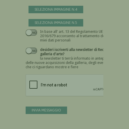
SELEZIONA IMMAGINE N.4
SELEZIONA IMMAGINE N.5
In base all' art. 13 del Regolamento UE n.
Devi dare il consenso
2016/679 acconsento al trattamento dei
miei dati personali
desideri iscriverti alla newsletter di Recta
galleria d'arte?
la newsletter ti terrà informato in anteprima
delle nuove acquisizioni della galleria, degli eventi
che ci riguardano mostre e fiere
Devi confermare di essere umano
INVIA MESSAGGIO