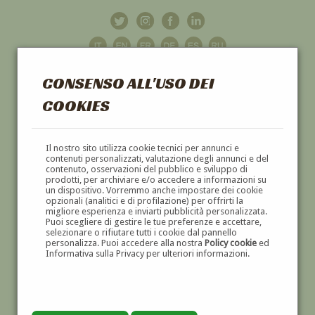
CONSENSO ALL'USO DEI
COOKIES
GALLERIA
D'ARTE
Il nostro sito utilizza cookie tecnici per annunci e
contenuti personalizzati, valutazione degli annunci e del
contenuto, osservazioni del pubblico e sviluppo di
DIPINTI E SCULTURE '800 E '900
prodotti, per archiviare e/o accedere a informazioni su
un dispositivo. Vorremmo anche impostare dei cookie
opzionali (analitici e di profilazione) per offrirti la
migliore esperienza e inviarti pubblicità personalizzata.
Puoi scegliere di gestire le tue preferenze e accettare,
selezionare o rifiutare tutti i cookie dal pannello
personalizza. Puoi accedere alla nostra
Policy cookie
ed
Informativa sulla Privacy per ulteriori informazioni.