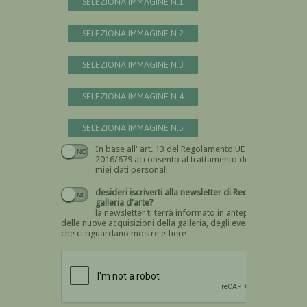
SELEZIONA IMMAGINE N.1
SELEZIONA IMMAGINE N.2
SELEZIONA IMMAGINE N.3
SELEZIONA IMMAGINE N.4
SELEZIONA IMMAGINE N.5
In base all' art. 13 del Regolamento UE n.
Devi dare il consenso
2016/679 acconsento al trattamento dei
miei dati personali
desideri iscriverti alla newsletter di Recta
galleria d'arte?
la newsletter ti terrà informato in anteprima
delle nuove acquisizioni della galleria, degli eventi
che ci riguardano mostre e fiere
Devi confermare di essere umano