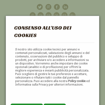
CONSENSO ALL'USO DEI
COOKIES
GALLERIA
D'ARTE
Il nostro sito utilizza cookie tecnici per annunci e
contenuti personalizzati, valutazione degli annunci e del
contenuto, osservazioni del pubblico e sviluppo di
DIPINTI E SCULTURE '800 E '900
prodotti, per archiviare e/o accedere a informazioni su
un dispositivo. Vorremmo anche impostare dei cookie
opzionali (analitici e di profilazione) per offrirti la
migliore esperienza e inviarti pubblicità personalizzata.
Puoi scegliere di gestire le tue preferenze e accettare,
selezionare o rifiutare tutti i cookie dal pannello
personalizza. Puoi accedere alla nostra
Policy cookie
ed
Informativa sulla Privacy per ulteriori informazioni.