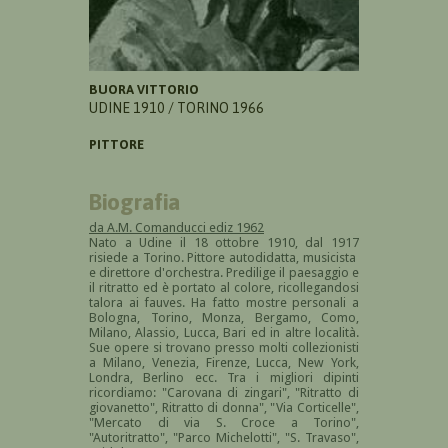
BUORA VITTORIO
UDINE 1910 / TORINO 1966
PITTORE
Biografia
da A.M. Comanducci ediz 1962
Nato a Udine il 18 ottobre 1910, dal 1917
risiede a Torino. Pittore autodidatta, musicista
e direttore d'orchestra. Predilige il paesaggio e
il ritratto ed è portato al colore, ricollegandosi
talora ai fauves. Ha fatto mostre personali a
Bologna, Torino, Monza, Bergamo, Como,
Milano, Alassio, Lucca, Bari ed in altre località.
Sue opere si trovano presso molti collezionisti
a Milano, Venezia, Firenze, Lucca, New York,
Londra, Berlino ecc. Tra i migliori dipinti
ricordiamo: "Carovana di zingari", "Ritratto di
giovanetto", Ritratto di donna", "Via Corticelle",
"Mercato di via S. Croce a Torino",
"Autoritratto", "Parco Michelotti", "S. Travaso",