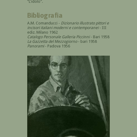
"L'idolo".
Bibliografia
A.M. Comanducci -
Dizionario illustrato pittori e
incisori italiani moderni e contemporanei
- III
ediz. Milano 1962
Catalogo Personale Galleria Piccinni
- Bari 1958
La Gazzetta del Mezzogiorno
- bari 1958
Panorami
- Padova 1956