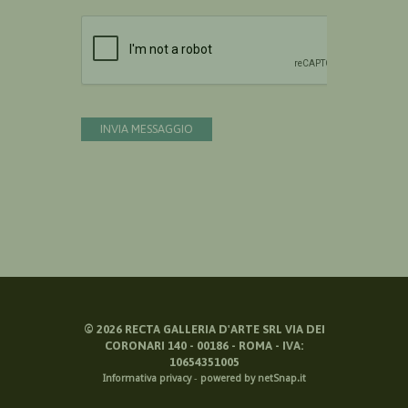
Devi confermare di essere umano
INVIA MESSAGGIO
©
2026
RECTA GALLERIA D'ARTE SRL VIA DEI
CORONARI 140 - 00186 - ROMA - IVA:
10654351005
Informativa privacy
-
powered by netSnap.it