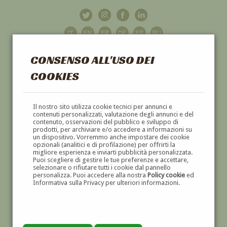
CONSENSO ALL'USO DEI
COOKIES
GALLERIA
D'ARTE
Il nostro sito utilizza cookie tecnici per annunci e
contenuti personalizzati, valutazione degli annunci e del
contenuto, osservazioni del pubblico e sviluppo di
DIPINTI E SCULTURE '800 E '900
prodotti, per archiviare e/o accedere a informazioni su
un dispositivo. Vorremmo anche impostare dei cookie
opzionali (analitici e di profilazione) per offrirti la
migliore esperienza e inviarti pubblicità personalizzata.
Puoi scegliere di gestire le tue preferenze e accettare,
selezionare o rifiutare tutti i cookie dal pannello
personalizza. Puoi accedere alla nostra
Policy cookie
ed
Informativa sulla Privacy per ulteriori informazioni.