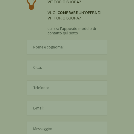
VITTORIO BUORA?
VUOI
COMPRARE
UN'OPERA DI
VITTORIO BUORA?
utilizza l'apposito modulo di
contatto qui sotto
Il nome è obbligatorio
La città è obbligatoria
L'indirizzo mail non è valido
Il messaggio è obbligatorio