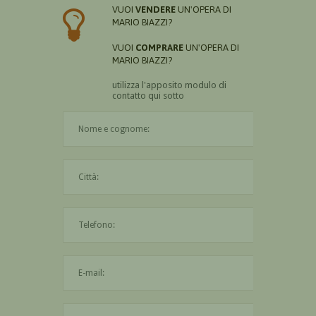
VUOI
VENDERE
UN'OPERA DI
MARIO BIAZZI?
VUOI
COMPRARE
UN'OPERA DI
MARIO BIAZZI?
utilizza l'apposito modulo di
contatto qui sotto
Il nome è obbligatorio
La città è obbligatoria
L'indirizzo mail non è valido
Il messaggio è obbligatorio