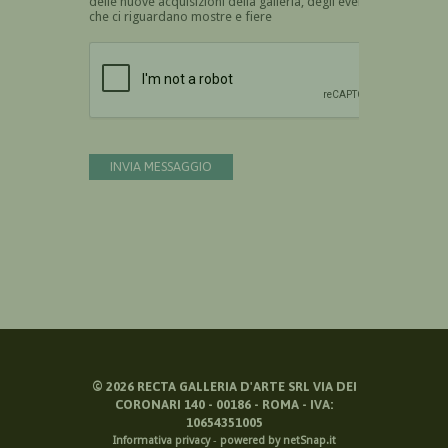
delle nuove acquisizioni della galleria, degli eventi
che ci riguardano mostre e fiere
Devi confermare di essere umano
INVIA MESSAGGIO
©
2026
RECTA GALLERIA D'ARTE SRL VIA DEI
CORONARI 140 - 00186 - ROMA - IVA:
10654351005
Informativa privacy
-
powered by netSnap.it