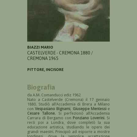
BIAZZI MARIO
CASTELVERDE - CREMONA 1880 /
CREMONA 1965
PITTORE, INCISORE
Biografia
da A.M. Comanducci ediz 1962
Nato a Castelverde (Cremona) il 17 gennaio
1880. Studiò all'Accademia di Brera a Milano
con
Vespasiano Bignami
,
Giuseppe Mentessi
e
Cesare Tallone
. Si perfezionò all'Accademia
Carrara di Bergamo con
Ponziano Loverini
. Si
recò poi a Londra, dove completò la sua
educazione artistica, studiando le opere dei
grandi maestri. Principiò ad esporre a mostre
londinesi, dove la semplice accettazione