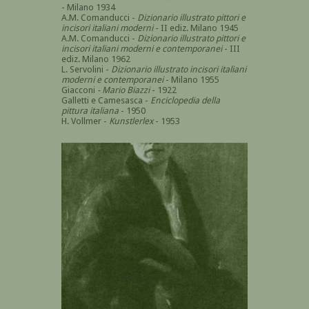
- Milano 1934
A.M. Comanducci -
Dizionario illustrato pittori e
incisori italiani moderni
- II ediz. Milano 1945
A.M. Comanducci -
Dizionario illustrato pittori e
incisori italiani moderni e contemporanei
- III
ediz. Milano 1962
L. Servolini -
Dizionario illustrato incisori italiani
moderni e contemporanei
- Milano 1955
Giacconi
- Mario Biazzi
- 1922
Galletti e Camesasca -
Enciclopedia della
pittura italiana
- 1950
H. Vollmer -
Kunstlerlex
- 1953