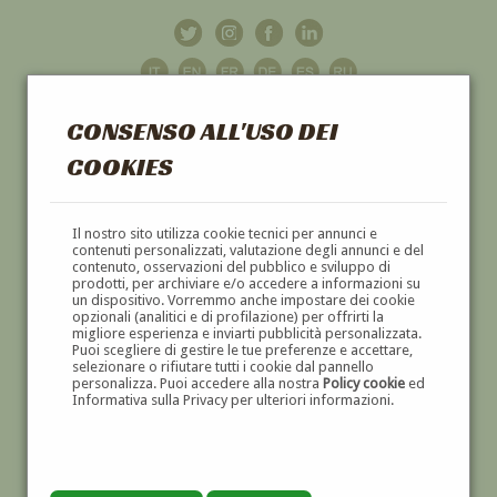
CONSENSO ALL'USO DEI
COOKIES
GALLERIA
D'ARTE
Il nostro sito utilizza cookie tecnici per annunci e
contenuti personalizzati, valutazione degli annunci e del
contenuto, osservazioni del pubblico e sviluppo di
DIPINTI E SCULTURE '800 E '900
prodotti, per archiviare e/o accedere a informazioni su
un dispositivo. Vorremmo anche impostare dei cookie
opzionali (analitici e di profilazione) per offrirti la
migliore esperienza e inviarti pubblicità personalizzata.
Puoi scegliere di gestire le tue preferenze e accettare,
selezionare o rifiutare tutti i cookie dal pannello
personalizza. Puoi accedere alla nostra
Policy cookie
ed
Informativa sulla Privacy per ulteriori informazioni.