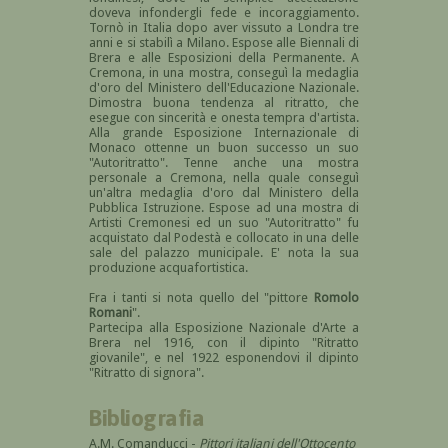
doveva infondergli fede e incoraggiamento.
Tornò in Italia dopo aver vissuto a Londra tre
anni e si stabilì a Milano. Espose alle Biennali di
Brera e alle Esposizioni della Permanente. A
Cremona, in una mostra, conseguì la medaglia
d'oro del Ministero dell'Educazione Nazionale.
Dimostra buona tendenza al ritratto, che
esegue con sincerità e onesta tempra d'artista.
Alla grande Esposizione Internazionale di
Monaco ottenne un buon successo un suo
"Autoritratto". Tenne anche una mostra
personale a Cremona, nella quale conseguì
un'altra medaglia d'oro dal Ministero della
Pubblica Istruzione. Espose ad una mostra di
Artisti Cremonesi ed un suo "Autoritratto" fu
acquistato dal Podestà e collocato in una delle
sale del palazzo municipale. E' nota la sua
produzione acquafortistica.
Fra i tanti si nota quello del "pittore
Romolo
Romani
".
Partecipa alla Esposizione Nazionale d'Arte a
Brera nel 1916, con il dipinto "Ritratto
giovanile", e nel 1922 esponendovi il dipinto
"Ritratto di signora".
Bibliografia
A.M. Comanducci -
Pittori italiani dell'Ottocento