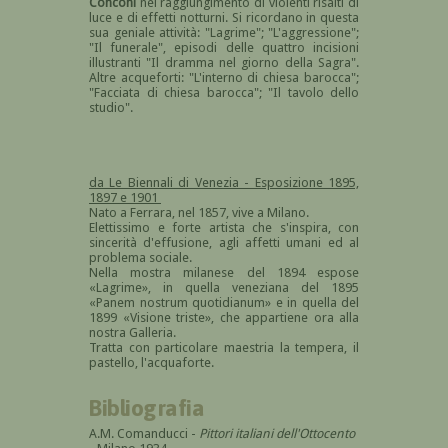
Conconi
nel raggiungimento di violenti risalti di
luce e di effetti notturni. Si ricordano in questa
sua geniale attività: "Lagrime"; "L'aggressione";
"Il funerale", episodi delle quattro incisioni
illustranti "Il dramma nel giorno della Sagra".
Altre acqueforti: "L'interno di chiesa barocca";
"Facciata di chiesa barocca"; "Il tavolo dello
studio".
da Le Biennali di Venezia - Esposizione 1895,
1897 e 1901
Nato a Ferrara, nel 1857, vive a Milano.
Elettissimo e forte artista che s'inspira, con
sincerità d'effusione, agli affetti umani ed al
problema sociale.
Nella mostra milanese del 1894 espose
«Lagrime», in quella veneziana del 1895
«Panem nostrum quotidianum» e in quella del
1899 «Visione triste», che appartiene ora alla
nostra Galleria.
Tratta con particolare maestria la tempera, il
pastello, l'acquaforte.
Bibliografia
A.M. Comanducci -
Pittori italiani dell'Ottocento