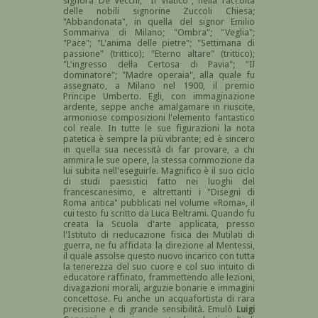
signora De Vecchi; "Il Viatico", nella raccolta
delle nobili signorine Zuccoli Chiesa;
"Abbandonata", in quella del signor Emilio
Sommariva di Milano; "Ombra"; "Veglia";
"Pace"; "L'anima delle pietre"; "Settimana di
passione" (trittico); "Eterno altare" (trittico);
"L'ingresso della Certosa di Pavia"; "Il
dominatore"; "Madre operaia", alla quale fu
assegnato, a Milano nel 1900, il premio
Principe Umberto. Egli, con immaginazione
ardente, seppe anche amalgamare in riuscite,
armoniose composizioni l'elemento fantastico
col reale. In tutte le sue figurazioni la nota
patetica è sempre la più vibrante; ed è sincero
in quella sua necessità di far provare, a chi
ammira le sue opere, la stessa commozione da
lui subita nell'eseguirle. Magnifico è il suo ciclo
di studi paesistici fatto nei luoghi del
francescanesimo, e altrettanti i "Disegni di
Roma antica" pubblicati nel volume «Roma», il
cui testo fu scritto da Luca Beltrami. Quando fu
creata la Scuola d'arte applicata, presso
l'Istituto di rieducazione fisica dei Mutilati di
guerra, ne fu affidata la direzione al Mentessi,
il quale assolse questo nuovo incarico con tutta
la tenerezza del suo cuore e col suo intuito di
educatore raffinato, frammettendo alle lezioni,
divagazioni morali, arguzie bonarie e immagini
concettose. Fu anche un acquafortista di rara
precisione e di grande sensibilità. Emulò
Luigi