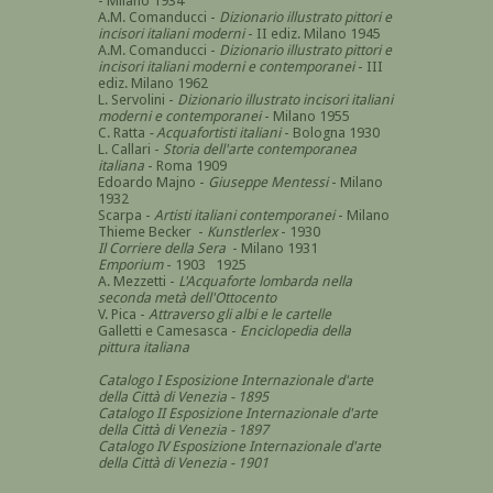
- Milano 1934
A.M. Comanducci -
Dizionario illustrato pittori e
incisori italiani moderni
- II ediz. Milano 1945
A.M. Comanducci -
Dizionario illustrato pittori e
incisori italiani moderni e contemporanei
- III
ediz. Milano 1962
L. Servolini -
Dizionario illustrato incisori italiani
moderni e contemporanei
- Milano 1955
C. Ratta
- Acquafortisti italiani
- Bologna 1930
L. Callari -
Storia dell'arte contemporanea
italiana
- Roma 1909
Edoardo Majno -
Giuseppe Mentessi
- Milano
1932
Scarpa -
Artisti italiani contemporanei
- Milano
Thieme Becker -
Kunstlerlex
- 1930
Il Corriere della Sera
- Milano 1931
Emporium
- 1903 1925
A. Mezzetti -
L'Acquaforte lombarda nella
seconda metà dell'Ottocento
V. Pica -
Attraverso gli albi e le cartelle
Galletti e Camesasca -
Enciclopedia della
pittura italiana
Catalogo I Esposizione Internazionale d'arte
della Città di Venezia - 1895
Catalogo II Esposizione Internazionale d'arte
della Città di Venezia - 1897
Catalogo IV Esposizione Internazionale d'arte
della Città di Venezia
- 1901