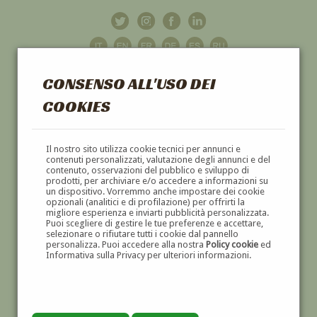
CONSENSO ALL'USO DEI
COOKIES
GALLERIA
D'ARTE
Il nostro sito utilizza cookie tecnici per annunci e
contenuti personalizzati, valutazione degli annunci e del
contenuto, osservazioni del pubblico e sviluppo di
DIPINTI E SCULTURE '800 E '900
prodotti, per archiviare e/o accedere a informazioni su
un dispositivo. Vorremmo anche impostare dei cookie
opzionali (analitici e di profilazione) per offrirti la
migliore esperienza e inviarti pubblicità personalizzata.
Puoi scegliere di gestire le tue preferenze e accettare,
selezionare o rifiutare tutti i cookie dal pannello
personalizza. Puoi accedere alla nostra
Policy cookie
ed
Informativa sulla Privacy per ulteriori informazioni.