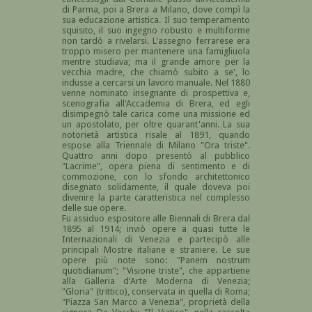
di Parma, poi a Brera a Milano, dove compì la
sua educazione artistica. Il suo temperamento
squisito, il suo ingegno robusto e multiforme
non tardò a rivelarsi. L'assegno ferrarese era
troppo misero per mantenere una famigliuola
mentre studiava; ma il grande amore per la
vecchia madre, che chiamò subito a se', lo
indusse a cercarsi un lavoro manuale. Nel 1880
venne nominato insegnante di prospettiva e,
scenografia all'Accademia di Brera, ed egli
disimpegnò tale carica come una missione ed
un apostolato, per oltre quarant'anni. La sua
notorietà artistica risale al 1891, quando
espose alla Triennale di Milano "Ora triste".
Quattro anni dopo presentò al pubblico
"Lacrime", opera piena di sentimento e di
commozione, con lo sfondo architettonico
disegnato solidamente, il quale doveva poi
divenire la parte caratteristica nel complesso
delle sue opere.
Fu assiduo espositore alle Biennali di Brera dal
1895 al 1914; inviò opere a quasi tutte le
Internazionali di Venezia e partecipò alle
principali Mostre italiane e straniere. Le sue
opere più note sono: "Panem nostrum
quotidianum"; "Visione triste", che appartiene
alla Galleria d'Arte Moderna di Venezia;
"Gloria" (trittico), conservata in quella di Roma;
"Piazza San Marco a Venezia", proprietà della